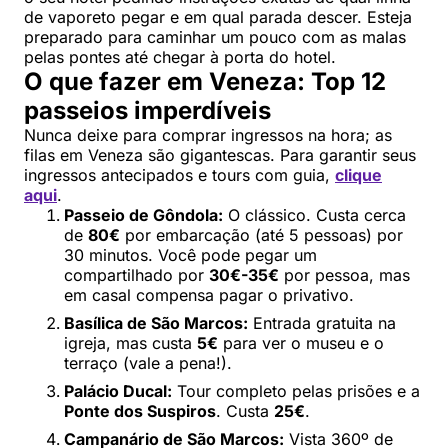
de vaporeto pegar e em qual parada descer. Esteja
preparado para caminhar um pouco com as malas
pelas pontes até chegar à porta do hotel.
O que fazer em Veneza: Top 12
passeios imperdíveis
Nunca deixe para comprar ingressos na hora; as
filas em Veneza são gigantescas. Para garantir seus
ingressos antecipados e tours com guia,
clique
aqui
.
Passeio de Gôndola:
O clássico. Custa cerca
de
80€
por embarcação (até 5 pessoas) por
30 minutos. Você pode pegar um
compartilhado por
30€-35€
por pessoa, mas
em casal compensa pagar o privativo.
Basílica de São Marcos:
Entrada gratuita na
igreja, mas custa
5€
para ver o museu e o
terraço (vale a pena!).
Palácio Ducal:
Tour completo pelas prisões e a
Ponte dos Suspiros
. Custa
25€
.
Campanário de São Marcos:
Vista 360º de