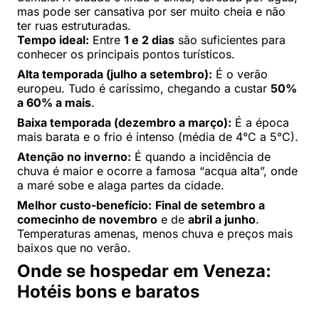
mas pode ser cansativa por ser muito cheia e não
ter ruas estruturadas.
Tempo ideal:
Entre
1 e 2 dias
são suficientes para
conhecer os principais pontos turísticos.
Alta temporada (julho a setembro):
É o verão
europeu. Tudo é caríssimo, chegando a custar
50%
a 60% a mais
.
Baixa temporada (dezembro a março):
É a época
mais barata e o frio é intenso (média de 4°C a 5°C).
Atenção no inverno:
É quando a incidência de
chuva é maior e ocorre a famosa “acqua alta”, onde
a maré sobe e alaga partes da cidade.
Melhor custo-benefício:
Final de setembro a
comecinho de novembro
e de
abril a junho
.
Temperaturas amenas, menos chuva e preços mais
baixos que no verão.
Onde se hospedar em Veneza:
Hotéis bons e baratos