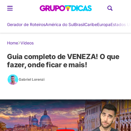
Gerador de Roteiros
América do Sul
Brasil
Caribe
Europa
Estados U
Home
Vídeos
Guia completo de VENEZA! O que
fazer, onde ficar e mais!
Gabriel Lorenzi