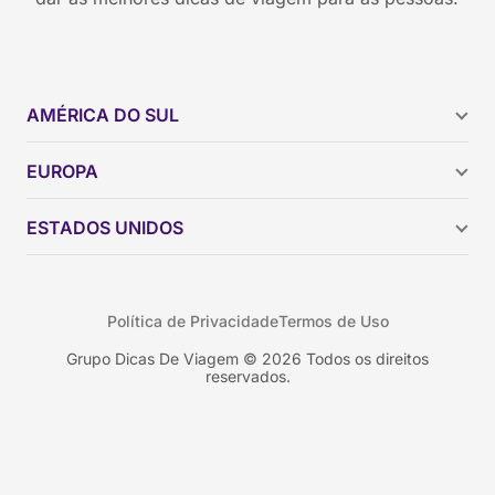
AMÉRICA DO SUL
Argentina
EUROPA
Brasil
Chile
ESTADOS UNIDOS
Colômbia
Peru
Califórnia
Uruguai
Flórida
Política de Privacidade
Termos de Uso
Geórgia
Nova York
Grupo Dicas De Viagem © 2026 Todos os direitos
reservados.
Orlando