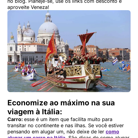
no blog. Planeje-se, use os links com desconto e
aproveite Veneza!
Economize ao máximo na sua
viagem à Itália:
Carro:
esse é um item que facilita muito para
transitar no continente e nas ilhas. Se você estiver
pensando em alugar um, não deixe de ler
como
alugar um carro na Itália
. São dicas de como alugar