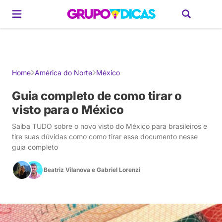
Gerador de Roteiros
América do Sul
Brasil
Caribe
Europa
Estados U
Home
América do Norte
México
Guia completo de como tirar o
visto para o México
Saiba TUDO sobre o novo visto do México para brasileiros e
tire suas dúvidas como como tirar esse documento nesse
guia completo
Beatriz Vilanova
e
Gabriel Lorenzi