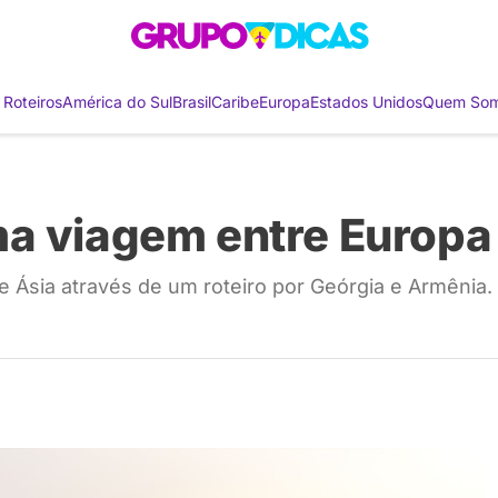
 Roteiros
América do Sul
Brasil
Caribe
Europa
Estados Unidos
Quem So
a viagem entre Europa 
 Ásia através de um roteiro por Geórgia e Armênia