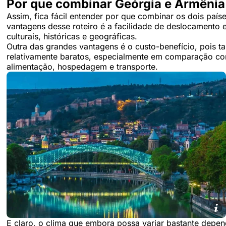
Por que combinar Geórgia e Armêni
Assim, fica fácil entender por que combinar os dois pa
vantagens desse roteiro é a facilidade de deslocamento e
culturais, históricas e geográficas.
Outra das grandes vantagens é o custo-benefício, pois t
relativamente baratos, especialmente em comparação co
alimentação, hospedagem e transporte.
E claro, o clima que embora possa variar bastante depe