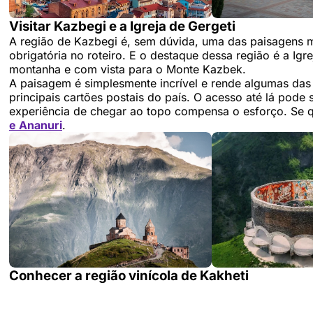
Visitar Kazbegi e a Igreja de Gergeti
A região de Kazbegi é, sem dúvida, uma das paisagens 
obrigatória no roteiro. E o destaque dessa região é a Igr
montanha e com vista para o Monte Kazbek.
A paisagem é simplesmente incrível e rende algumas da
principais cartões postais do país. O acesso até lá pode s
experiência de chegar ao topo compensa o esforço. Se qu
e Ananuri
.
Conhecer a região vinícola de Kakheti