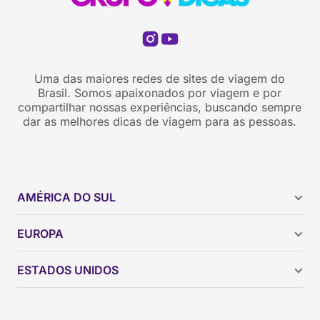
Uma das maiores redes de sites de viagem do
Brasil. Somos apaixonados por viagem e por
compartilhar nossas experiências, buscando sempre
dar as melhores dicas de viagem para as pessoas.
AMÉRICA DO SUL
Argentina
EUROPA
Brasil
Chile
ESTADOS UNIDOS
Colômbia
Peru
Califórnia
Uruguai
Flórida