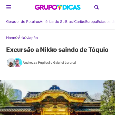
Gerador de Roteiros
América do Sul
Brasil
Caribe
Europa
Estados U
Home
Ásia
Japão
Excursão a Nikko saindo de Tóquio
Andrezza Pugliesi
e
Gabriel Lorenzi