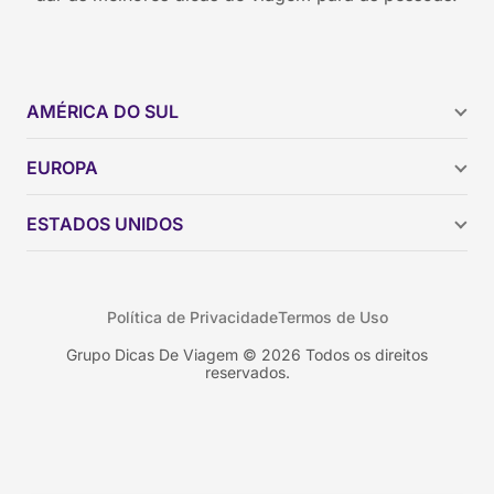
AMÉRICA DO SUL
Argentina
EUROPA
Brasil
Chile
ESTADOS UNIDOS
Colômbia
Peru
Califórnia
Uruguai
Flórida
Política de Privacidade
Termos de Uso
Geórgia
Nova York
Grupo Dicas De Viagem © 2026 Todos os direitos
reservados.
Orlando