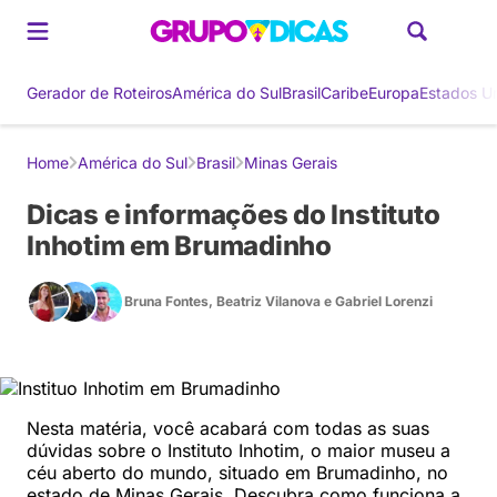
Gerador de Roteiros
América do Sul
Brasil
Caribe
Europa
Estados U
Home
América do Sul
Brasil
Minas Gerais
Dicas e informações do Instituto
Inhotim em Brumadinho
Bruna Fontes
,
Beatriz Vilanova
e
Gabriel Lorenzi
Nesta matéria, você acabará com todas as suas
dúvidas sobre o Instituto Inhotim, o maior museu a
céu aberto do mundo, situado em Brumadinho, no
estado de Minas Gerais. Descubra como funciona a