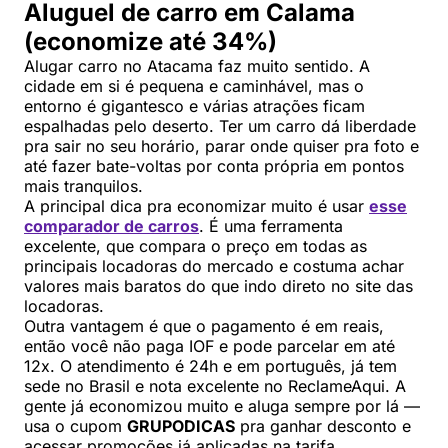
Aluguel de carro em Calama
(economize até 34%)
Alugar carro no Atacama faz muito sentido. A
cidade em si é pequena e caminhável, mas o
entorno é gigantesco e várias atrações ficam
espalhadas pelo deserto. Ter um carro dá liberdade
pra sair no seu horário, parar onde quiser pra foto e
até fazer bate-voltas por conta própria em pontos
mais tranquilos.
A principal dica pra economizar muito é usar
esse
comparador de carros
. É uma ferramenta
excelente, que compara o preço em todas as
principais locadoras do mercado e costuma achar
valores mais baratos do que indo direto no site das
locadoras.
Outra vantagem é que o pagamento é em reais,
então você não paga IOF e pode parcelar em até
12x. O atendimento é 24h e em português, já tem
sede no Brasil e nota excelente no ReclameAqui. A
gente já economizou muito e aluga sempre por lá —
usa o cupom
GRUPODICAS
pra ganhar desconto e
acessar promoções já aplicadas na tarifa.