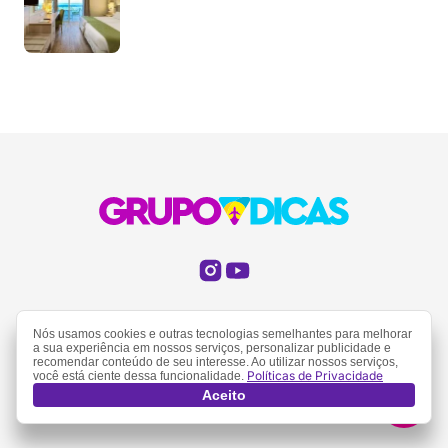
Uma das maiores redes de sites de viagem do
Nós usamos cookies e outras tecnologias semelhantes para melhorar
Brasil. Somos apaixonados por viagem e por
a sua experiência em nossos serviços, personalizar publicidade e
recomendar conteúdo de seu interesse. Ao utilizar nossos serviços,
compartilhar nossas experiências, buscando sempre
Políticas de Privacidade
você está ciente dessa funcionalidade.
dar as melhores dicas de viagem para as pessoas.
Aceito