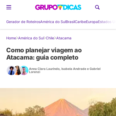
Gerador de Roteiros
América do Sul
Brasil
Caribe
Europa
Estados U
Home
América do Sul
Chile
Atacama
Como planejar viagem ao
Atacama: guia completo
Anna Clara Laurindo
,
Isabela Andrade
e
Gabriel
Lorenzi