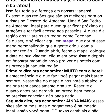
e baratos!)
Isso fez toda a diferença em nossas viagens!
Existem duas regiões que são as melhores para os
turistas no Deserto do Atacama. Uma é San Pedro
de Atacama, ideal para quem quer ficar próximo às
atrações e ter fácil acesso aos passeios. A outra é a
região dos vilarejos ao redor, como Toconao.
Se quiser, é só clicar aqui em
mapa
, que abrirá esse
mapa personalizado que a gente criou, com a
melhor região. Quando abrir, feche o mapa, coloque
a data da sua viagem, clique em pesquisar e depois
em ‘mostrar mapa’ de novo pra ver os hotéis com
os preços já naquela região.
Primeira dica pra economizar MUITO com o hotel
:
a antecedência é o que faz você pagar mais barato,
sempre. Nesse site do mapa e nos hotéis abaixo, a
maioria tem cancelamento gratuito. Reserve o
quanto antes pra garantir um preço bem menor —
se precisar cancelar, não paga nada.
Segunda dica, pra economizar AINDA MAIS
: esses
sites são ótimos, mas o pagamento é na moeda
local, então você paga IOF, taxas cambiais e não