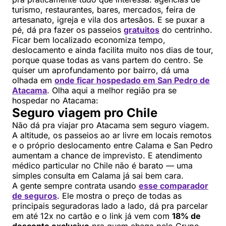
turismo, restaurantes, bares, mercados, feira de
artesanato, igreja e vila dos artesãos. E se puxar a
pé, dá pra fazer os passeios
gratuitos
do centrinho.
Ficar bem localizado economiza tempo,
deslocamento e ainda facilita muito nos dias de tour,
porque quase todas as vans partem do centro. Se
quiser um aprofundamento por bairro, dá uma
olhada em
onde ficar hospedado em San Pedro de
Atacama
. Olha aqui a melhor região pra se
hospedar no Atacama:
Seguro viagem pro Chile
Não dá pra viajar pro Atacama sem seguro viagem.
A altitude, os passeios ao ar livre em locais remotos
e o próprio deslocamento entre Calama e San Pedro
aumentam a chance de imprevisto. E atendimento
médico particular no Chile não é barato — uma
simples consulta em Calama já sai bem cara.
A gente sempre contrata usando
esse comparador
de seguros
. Ele mostra o preço de todas as
principais seguradoras lado a lado, dá pra parcelar
em até 12x no cartão e o link já vem com
18% de