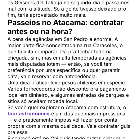
os Geiseres del Tatio já no segundo dia e passamos
mal com a altitude. Se a gente tivesse deixado pro
fim, teria aproveitado muito mais.
Passeios no Atacama: contratar
antes ou na hora?
A cena de agências em San Pedro é enorme. A
maior parte fica concentrada na rua Caracoles, o
que facilita comparar. Dá pra fechar tudo na
chegada, sim, mas em alta temporada as agências
mais disputadas lotam — então, se você tem
preferência por uma específica ou quer garantir
data, vale reservar com antecedência.
Uma dica prática: leve pesos chilenos em espécie.
Vários fornecedores dão desconto pra pagamento
local em dinheiro, e algumas entradas de parques e
sítios só aceitam moeda local.
Se você quer explorar o Atacama com estrutura, o
tour astronômico
é um dos que mais impressiona
— e é praticamente impossível fazer por conta
própria com a mesma qualidade. Vale contratar guia
pra esse.
E se você está no Chile visitando outras cidades e