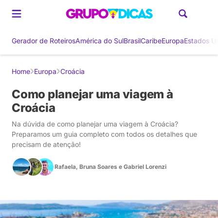
Gerador de Roteiros
América do Sul
Brasil
Caribe
Europa
Estados U
Home
Europa
Croácia
Como planejar uma viagem à
Croácia
Na dúvida de como planejar uma viagem à Croácia?
Preparamos um guia completo com todos os detalhes que
precisam de atenção!
Rafaela
,
Bruna Soares
e
Gabriel Lorenzi