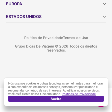
Argentina
EUROPA
Brasil
Chile
ESTADOS UNIDOS
Colômbia
Peru
Califórnia
Uruguai
Flórida
Política de Privacidade
Termos de Uso
Geórgia
Nova York
Grupo Dicas De Viagem © 2026 Todos os direitos
reservados.
Orlando
Nós usamos cookies e outras tecnologias semelhantes para melhorar
a sua experiência em nossos serviços, personalizar publicidade e
recomendar conteúdo de seu interesse. Ao utilizar nossos serviços,
Políticas de Privacidade
você está ciente dessa funcionalidade.
Aceito