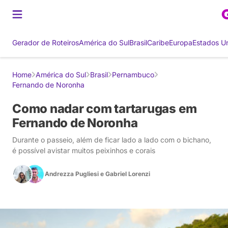
Gerador de Roteiros
América do Sul
Brasil
Caribe
Europa
Estados U
Home
América do Sul
Brasil
Pernambuco
Fernando de Noronha
Como nadar com tartarugas em
Fernando de Noronha
Durante o passeio, além de ficar lado a lado com o bichano,
é possível avistar muitos peixinhos e corais
Andrezza Pugliesi
e
Gabriel Lorenzi