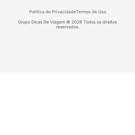
Uruguai
Flórida
Política de Privacidade
Termos de Uso
Geórgia
Nova York
Grupo Dicas De Viagem © 2026 Todos os direitos
reservados.
Orlando