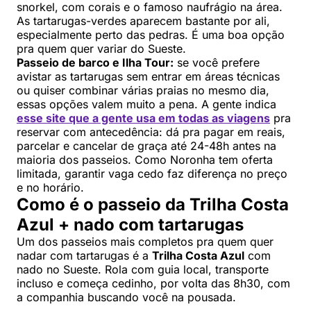
snorkel, com corais e o famoso naufrágio na área.
As tartarugas-verdes aparecem bastante por ali,
especialmente perto das pedras. É uma boa opção
pra quem quer variar do Sueste.
Passeio de barco e Ilha Tour:
se você prefere
avistar as tartarugas sem entrar em áreas técnicas
ou quiser combinar várias praias no mesmo dia,
essas opções valem muito a pena. A gente indica
esse site que a gente usa em todas as viagens
pra
reservar com antecedência: dá pra pagar em reais,
parcelar e cancelar de graça até 24-48h antes na
maioria dos passeios. Como Noronha tem oferta
limitada, garantir vaga cedo faz diferença no preço
e no horário.
Como é o passeio da Trilha Costa
Azul + nado com tartarugas
Um dos passeios mais completos pra quem quer
nadar com tartarugas é a
Trilha Costa Azul
com
nado no Sueste. Rola com guia local, transporte
incluso e começa cedinho, por volta das 8h30, com
a companhia buscando você na pousada.