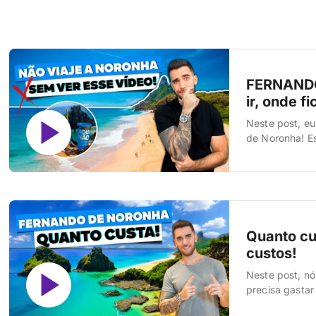
FERNANDO
ir, onde fi
Neste post, eu
de Noronha! Es
informação imp
pagar, como se
Quanto cu
custos!
Neste post, n
precisa gastar
temporada. Va