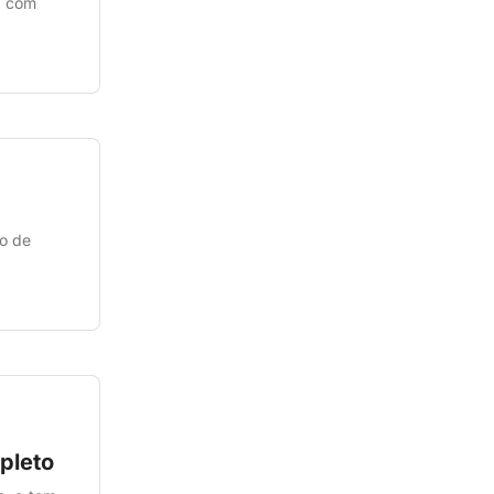
, com
o de
pleto