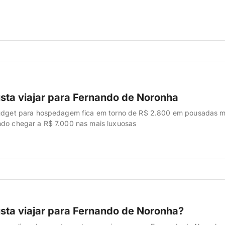
 ano inteiro. Mas com estratégia dá pra economizar bastante — a 
 saindo de […]
sta viajar para Fernando de Noronha
budget para hospedagem fica em torno de R$ 2.800 em pousadas m
ndo chegar a R$ 7.000 nas mais luxuosas
sta viajar para Fernando de Noronha?