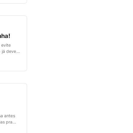
nha!
 evite
ê já deve
a quem
sa antes
as pra
a lá e viu