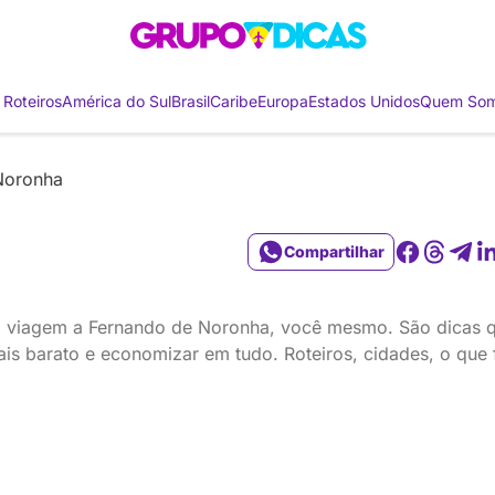
 Roteiros
América do Sul
Brasil
Caribe
Europa
Estados Unidos
Quem So
Noronha
Compartilhar
ua viagem a Fernando de Noronha, você mesmo. São dicas q
s barato e economizar em tudo. Roteiros, cidades, o que fa