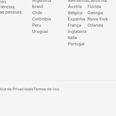
Argentina
Alemanha
Califórnia
mos
Brasil
Áustria
Flórida
iências,
as pessoas.
Chile
Bélgica
Geórgia
Colômbia
Espanha
Nova York
Peru
França
Orlando
Uruguai
Inglaterra
Itália
Portugal
ítica de Privacidade
Termos de Uso