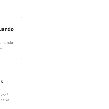
uando
Fernando
ê precisa
os
 você
 baixa
sseio e