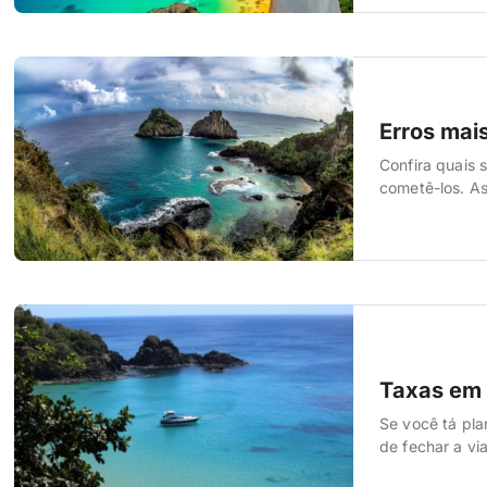
também as vári
Erros mai
Confira quais
cometê-los. As
ter escutado 
quiser visitar
Taxas em 
Se você tá pl
de fechar a v
pisar na ilha, 