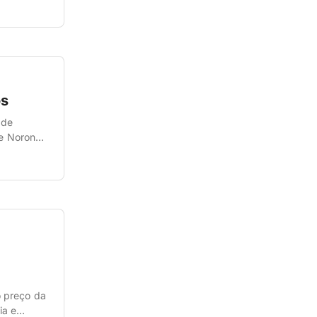
os
 de
de Noronha
ra ilha
o preço da
ia e