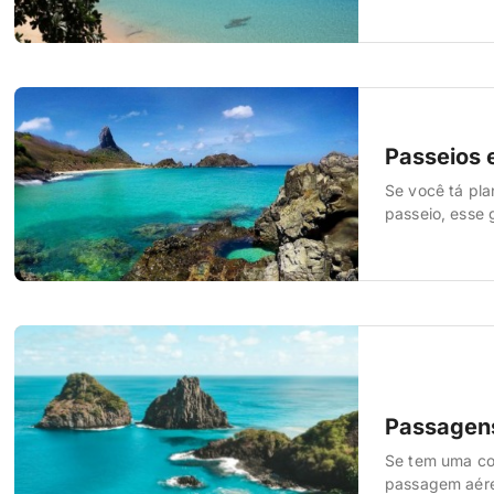
muita gente de
Passeios 
Se você tá pla
passeio, esse 
mais procurado
faz e volta co
Passagens
Se tem uma co
passagem aérea