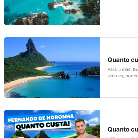
demanda alta o
viu ida e volta
Quanto cu
Para 5 dias, 
simples, pode
Quanto cu