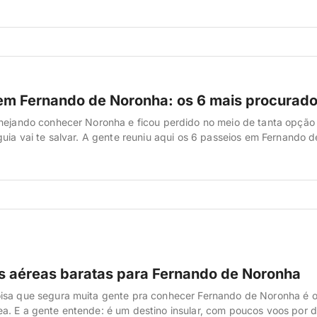
scobrir isso no aeroporto, na […]
em Fernando de Noronha: os 6 mais procurad
nejando conhecer Noronha e ficou perdido no meio de tanta opção
guia vai te salvar. A gente reuniu aqui os 6 passeios em Fernando 
s pelos turistas — aqueles que praticamente todo mundo que vai p
ntando história. Quando a gente foi […]
 aéreas baratas para Fernando de Noronha
isa que segura muita gente pra conhecer Fernando de Noronha é 
. E a gente entende: é um destino insular, com poucos voos por d