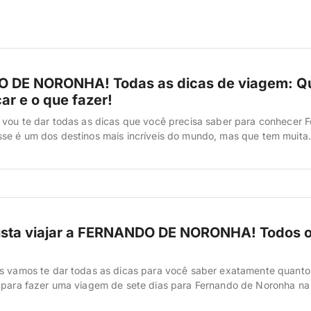
 DE NORONHA! Todas as dicas de viagem: Q
car e o que fazer!
 vou te dar todas as dicas que você precisa saber para conhecer 
se é um dos destinos mais incríveis do mundo, mas que tem muita
ortante que você precisa dominar: taxa ambiental, coisas que voc
 locomover lá na ilha, como é a alimentação, quais […]
sta viajar a FERNANDO DE NORONHA! Todos 
ós vamos te dar todas as dicas para você saber exatamente quanto
 para fazer uma viagem de sete dias para Fernando de Noronha na
mos explicar tudo certinho: o valor da hospedagem, passagem, pa