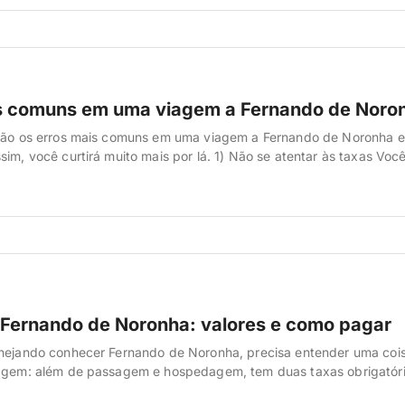
as taxas que você tem que pagar lá na ilha por […]
s comuns em uma viagem a Fernando de Noro
 são os erros mais comuns em uma viagem a Fernando de Noronha e
sim, você curtirá muito mais por lá. 1) Não se atentar às taxas Voc
alguma vez na vida que Fernando de Noronha conta com taxas par
 a cidade. Apesar de soar […]
Fernando de Noronha: valores e como pagar
anejando conhecer Fernando de Noronha, precisa entender uma coi
iagem: além de passagem e hospedagem, tem duas taxas obrigatóri
e elas pesam no orçamento se você não se planejar. A gente já foi pr