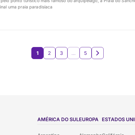
pelo ponto turístico mais famoso do arquipélago, a Praia do Sanch
inal uma praia paradisíaca
1
2
3
…
5
AMÉRICA DO SUL
EUROPA
ESTADOS UN