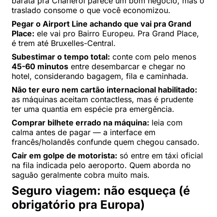
barata pra Charleroi parece um bom negócio, mas o
traslado consome o que você economizou.
Pegar o Airport Line achando que vai pra Grand
Place:
ele vai pro Bairro Europeu. Pra Grand Place,
é trem até Bruxelles-Central.
Subestimar o tempo total:
conte com pelo menos
45-60 minutos
entre desembarcar e chegar no
hotel, considerando bagagem, fila e caminhada.
Não ter euro nem cartão internacional habilitado:
as máquinas aceitam contactless, mas é prudente
ter uma quantia em espécie pra emergência.
Comprar bilhete errado na máquina:
leia com
calma antes de pagar — a interface em
francês/holandês confunde quem chegou cansado.
Cair em golpe de motorista:
só entre em táxi oficial
na fila indicada pelo aeroporto. Quem aborda no
saguão geralmente cobra muito mais.
Seguro viagem: não esqueça (é
obrigatório pra Europa)