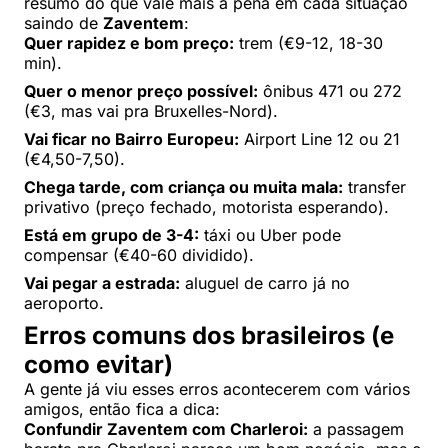
resumo do que vale mais a pena em cada situação
saindo de
Zaventem
:
Quer rapidez e bom preço:
trem (€9-12, 18-30
min).
Quer o menor preço possível:
ônibus 471 ou 272
(€3, mas vai pra Bruxelles-Nord).
Vai ficar no Bairro Europeu:
Airport Line 12 ou 21
(€4,50-7,50).
Chega tarde, com criança ou muita mala:
transfer
privativo (preço fechado, motorista esperando).
Está em grupo de 3-4:
táxi ou Uber pode
compensar (€40-60 dividido).
Vai pegar a estrada:
aluguel de carro já no
aeroporto.
Erros comuns dos brasileiros (e
como evitar)
A gente já viu esses erros acontecerem com vários
amigos, então fica a dica:
Confundir Zaventem com Charleroi:
a passagem