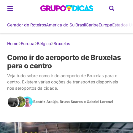
Gerador de Roteiros
América do Sul
Brasil
Caribe
Europa
Estados U
Home
Europa
Bélgica
Bruxelas
Como ir do aeroporto de Bruxelas
para o centro
Veja tudo sobre como ir do aeroporto de Bruxelas para o
centro. Existem várias opções de transportes disponíveis
nos aeroportos da cidade.
Beatriz Araújo
,
Bruna Soares
e
Gabriel Lorenzi