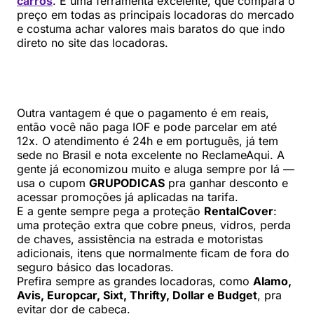
carros
. É uma ferramenta excelente, que compara o
preço em todas as principais locadoras do mercado
e costuma achar valores mais baratos do que indo
direto no site das locadoras.
Outra vantagem é que o pagamento é em reais,
então você não paga IOF e pode parcelar em até
12x. O atendimento é 24h e em português, já tem
sede no Brasil e nota excelente no ReclameAqui. A
gente já economizou muito e aluga sempre por lá —
usa o cupom
GRUPODICAS
pra ganhar desconto e
acessar promoções já aplicadas na tarifa.
E a gente sempre pega a proteção
RentalCover
:
uma proteção extra que cobre pneus, vidros, perda
de chaves, assistência na estrada e motoristas
adicionais, itens que normalmente ficam de fora do
seguro básico das locadoras.
Prefira sempre as grandes locadoras, como
Alamo,
Avis, Europcar, Sixt, Thrifty, Dollar e Budget
, pra
evitar dor de cabeça.