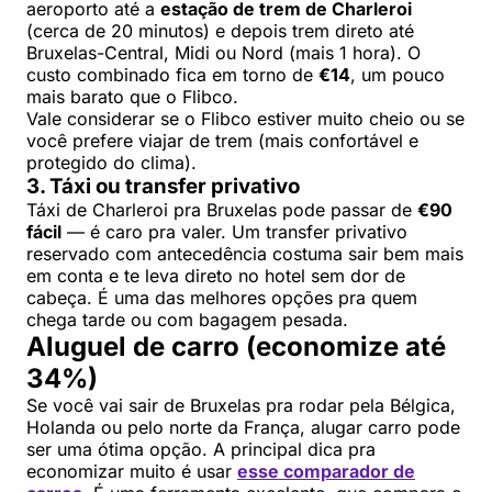
aeroporto até a
estação de trem de Charleroi
(cerca de 20 minutos) e depois trem direto até
Bruxelas-Central, Midi ou Nord (mais 1 hora). O
custo combinado fica em torno de
€14
, um pouco
mais barato que o Flibco.
Vale considerar se o Flibco estiver muito cheio ou se
você prefere viajar de trem (mais confortável e
protegido do clima).
3. Táxi ou transfer privativo
Táxi de Charleroi pra Bruxelas pode passar de
€90
fácil
— é caro pra valer. Um transfer privativo
reservado com antecedência costuma sair bem mais
em conta e te leva direto no hotel sem dor de
cabeça. É uma das melhores opções pra quem
chega tarde ou com bagagem pesada.
Aluguel de carro (economize até
34%)
Se você vai sair de Bruxelas pra rodar pela Bélgica,
Holanda ou pelo norte da França, alugar carro pode
ser uma ótima opção. A principal dica pra
economizar muito é usar
esse comparador de