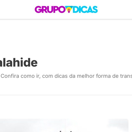
 Roteiros
América do Sul
Brasil
Caribe
Europa
Estados Unidos
Quem So
alahide
Confira como ir, com dicas da melhor forma de tran