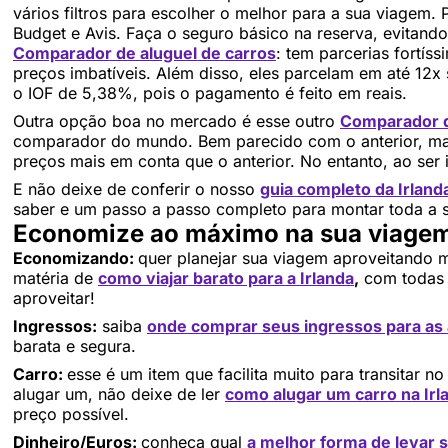
vários filtros para escolher o melhor para a sua viagem. 
Budget e Avis. Faça o seguro básico na reserva, evitand
Comparador de aluguel de carros
: tem parcerias fortí
preços imbatíveis. Além disso, eles parcelam em até 12x
o IOF de 5,38%, pois o pagamento é feito em reais.
Outra opção boa no mercado é esse outro
Comparador d
comparador do mundo. Bem parecido com o anterior, ma
preços mais em conta que o anterior. No entanto, ao ser i
E não deixe de conferir o nosso
guia completo da Irland
saber e um passo a passo completo para montar toda 
Economize ao máximo na sua viagem 
Economizando:
quer planejar sua viagem aproveitando m
matéria de
como viajar barato para a Irlanda
,
com todas 
aproveitar!
Ingressos:
saiba
onde comprar seus ingressos para as a
barata e segura.
Carro:
esse é um item que facilita muito para transitar n
alugar um, não deixe de ler
como alugar um carro na Irl
preço possível.
Dinheiro/Euros:
conheça qual
a melhor forma de levar s