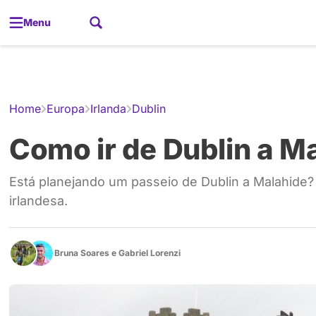
Menu
Gerador de
Home
Europa
Irlanda
Dublin
Como ir de Dublin a M
Está planejando um passeio de Dublin a Malahide? 
irlandesa.
Bruna Soares
e
Gabriel Lorenzi