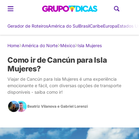
Gerador de Roteiros
América do Sul
Brasil
Caribe
Europa
Estados U
Home
América do Norte
México
Isla Mujeres
Como ir de Cancún para Isla
Mujeres?
Viajar de Cancún para Isla Mujeres é uma experiência
emocionante e fácil, com diversas opções de transporte
disponíveis - saiba como ir!
Beatriz Vilanova
e
Gabriel Lorenzi