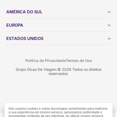
AMÉRICA DO SUL
Argentina
EUROPA
Brasil
Chile
ESTADOS UNIDOS
Colômbia
Peru
Califórnia
Uruguai
Flórida
Política de Privacidade
Termos de Uso
Geórgia
Nova York
Grupo Dicas De Viagem © 2026 Todos os direitos
reservados.
Orlando
Nós usamos cookies e outras tecnologias semelhantes para melhorar
a sua experiência em nossos serviços, personalizar publicidade e
recomendar conteúdo de seu interesse. Ao utilizar nossos serviços,