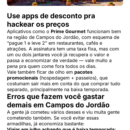
Use apps de desconto pra
hackear os preços
Aplicativos como o
Prime Gourmet
funcionam bem
na região de Campos do Jordão, com esquema de
“pague 1 e leve 2” em restaurantes, cafés e
atrações. A assinatura tem uma taxa fixa, mas com
um ou dois jantares você já recupera o valor e
passa a economizar de verdade — vale muito a
pena pra quem come fora todos os dias.
Vale também ficar de olho em
pacotes
promocionais
(hospedagem + passeios), que
costumam sair mais em conta do que comprar tudo
separado, principalmente na baixa temporada.
Erros que fazem você gastar
demais em Campos do Jordão
A gente já cometeu vários desses e viu muita gente
cometendo também. Se você evitar essas
armadilhas, já economiza bastante:
Viajar em julho achando que é baixa temporada: