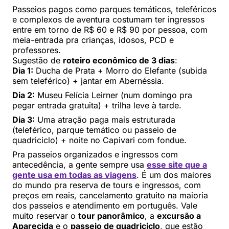
Passeios pagos como parques temáticos, teleféricos
e complexos de aventura costumam ter ingressos
entre em torno de R$ 60 e R$ 90 por pessoa, com
meia-entrada pra crianças, idosos, PCD e
professores.
Sugestão de
roteiro econômico de 3 dias
:
Dia 1:
Ducha de Prata + Morro do Elefante (subida
sem teleférico) + jantar em Abernéssia.
Dia 2:
Museu Felícia Leirner (num domingo pra
pegar entrada gratuita) + trilha leve à tarde.
Dia 3:
Uma atração paga mais estruturada
(teleférico, parque temático ou passeio de
quadriciclo) + noite no Capivari com fondue.
Pra passeios organizados e ingressos com
antecedência, a gente sempre usa
esse site que a
gente usa em todas as viagens
. É um dos maiores
do mundo pra reserva de tours e ingressos, com
preços em reais, cancelamento gratuito na maioria
dos passeios e atendimento em português. Vale
muito reservar o
tour panorâmico
, a
excursão a
Aparecida
e o
passeio de quadriciclo
, que estão