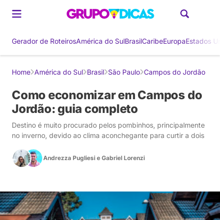
Gerador de Roteiros
América do Sul
Brasil
Caribe
Europa
Estados U
Home
América do Sul
Brasil
São Paulo
Campos do Jordão
Como economizar em Campos do
Jordão: guia completo
Destino é muito procurado pelos pombinhos, principalmente
no inverno, devido ao clima aconchegante para curtir a dois
Andrezza Pugliesi
e
Gabriel Lorenzi