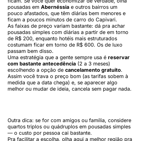
ficam. Se você quer economizar de verdade, olha
pousadas em
Abernéssia
e outros bairros um
pouco afastados, que têm diárias bem menores e
ficam a poucos minutos de carro do Capivari.
As faixas de preço variam bastante: dá pra achar
pousadas simples com diárias a partir de em torno
de R$ 200, enquanto hotéis mais estruturados
costumam ficar em torno de R$ 600. Os de luxo
passam bem disso.
Uma estratégia que a gente sempre usa é
reservar
com bastante antecedência
(2 a 3 meses)
escolhendo a opção de
cancelamento gratuito
.
Assim você trava o preço bom (as tarifas sobem à
medida que a data chega) e, se aparecer algo
melhor ou mudar de ideia, cancela sem pagar nada.
Outra dica: se for com amigos ou família, considere
quartos triplos ou quádruplos em pousadas simples
— o custo por pessoa cai bastante.
Pra facilitar a escolha, olha aqui a melhor região pra