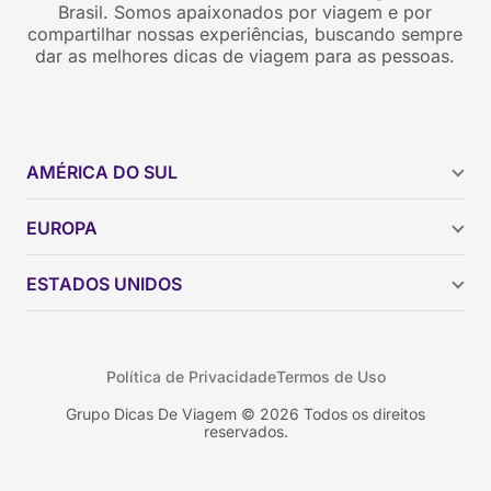
Brasil. Somos apaixonados por viagem e por
compartilhar nossas experiências, buscando sempre
dar as melhores dicas de viagem para as pessoas.
AMÉRICA DO SUL
Argentina
EUROPA
Brasil
Chile
ESTADOS UNIDOS
Colômbia
Peru
Califórnia
Uruguai
Flórida
Política de Privacidade
Termos de Uso
Geórgia
Nova York
Grupo Dicas De Viagem © 2026 Todos os direitos
reservados.
Orlando