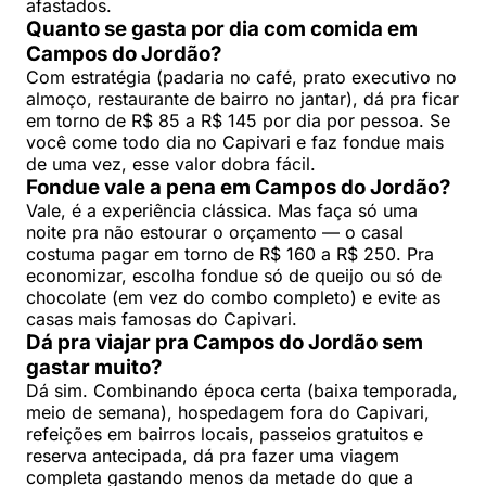
afastados.
Quanto se gasta por dia com comida em
Campos do Jordão?
Com estratégia (padaria no café, prato executivo no
almoço, restaurante de bairro no jantar), dá pra ficar
em torno de R$ 85 a R$ 145 por dia por pessoa. Se
você come todo dia no Capivari e faz fondue mais
de uma vez, esse valor dobra fácil.
Fondue vale a pena em Campos do Jordão?
Vale, é a experiência clássica. Mas faça só uma
noite pra não estourar o orçamento — o casal
costuma pagar em torno de R$ 160 a R$ 250. Pra
economizar, escolha fondue só de queijo ou só de
chocolate (em vez do combo completo) e evite as
casas mais famosas do Capivari.
Dá pra viajar pra Campos do Jordão sem
gastar muito?
Dá sim. Combinando época certa (baixa temporada,
meio de semana), hospedagem fora do Capivari,
refeições em bairros locais, passeios gratuitos e
reserva antecipada, dá pra fazer uma viagem
completa gastando menos da metade do que a