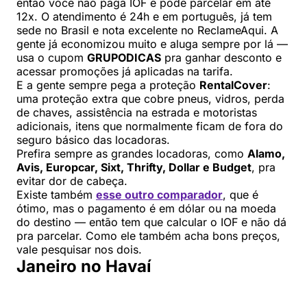
então você não paga IOF e pode parcelar em até
12x. O atendimento é 24h e em português, já tem
sede no Brasil e nota excelente no ReclameAqui. A
gente já economizou muito e aluga sempre por lá —
usa o cupom
GRUPODICAS
pra ganhar desconto e
acessar promoções já aplicadas na tarifa.
E a gente sempre pega a proteção
RentalCover
:
uma proteção extra que cobre pneus, vidros, perda
de chaves, assistência na estrada e motoristas
adicionais, itens que normalmente ficam de fora do
seguro básico das locadoras.
Prefira sempre as grandes locadoras, como
Alamo,
Avis, Europcar, Sixt, Thrifty, Dollar e Budget
, pra
evitar dor de cabeça.
Existe também
esse outro comparador
, que é
ótimo, mas o pagamento é em dólar ou na moeda
do destino — então tem que calcular o IOF e não dá
pra parcelar. Como ele também acha bons preços,
vale pesquisar nos dois.
Janeiro no Havaí