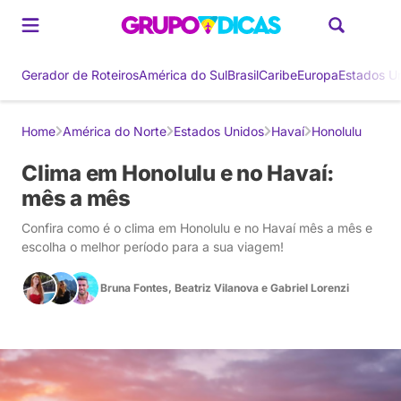
Gerador de Roteiros
América do Sul
Brasil
Caribe
Europa
Estados U
Home
América do Norte
Estados Unidos
Havaí
Honolulu
Clima em Honolulu e no Havaí:
mês a mês
Confira como é o clima em Honolulu e no Havaí mês a mês e
escolha o melhor período para a sua viagem!
Bruna Fontes
,
Beatriz Vilanova
e
Gabriel Lorenzi