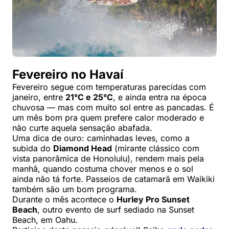
Fevereiro no Havaí
Fevereiro segue com temperaturas parecidas com
janeiro, entre
21°C e 25°C
, e ainda entra na época
chuvosa — mas com muito sol entre as pancadas. É
um mês bom pra quem prefere calor moderado e
não curte aquela sensação abafada.
Uma dica de ouro: caminhadas leves, como a
subida do
Diamond Head
(mirante clássico com
vista panorâmica de Honolulu), rendem mais pela
manhã, quando costuma chover menos e o sol
ainda não tá forte. Passeios de catamarã em Waikiki
também são um bom programa.
Durante o mês acontece o
Hurley Pro Sunset
Beach
, outro evento de surf sediado na Sunset
Beach, em Oahu.