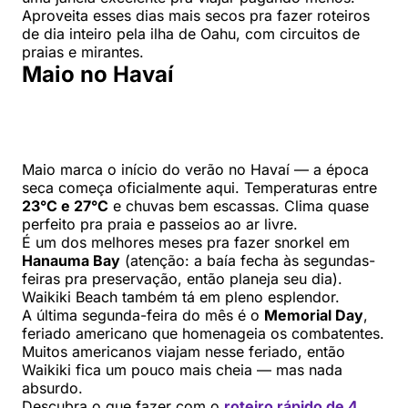
Aproveita esses dias mais secos pra fazer roteiros
de dia inteiro pela ilha de Oahu, com circuitos de
praias e mirantes.
Maio no Havaí
Maio marca o início do verão no Havaí — a época
seca começa oficialmente aqui. Temperaturas entre
23°C e 27°C
e chuvas bem escassas. Clima quase
perfeito pra praia e passeios ao ar livre.
É um dos melhores meses pra fazer snorkel em
Hanauma Bay
(atenção: a baía fecha às segundas-
feiras pra preservação, então planeja seu dia).
Waikiki Beach também tá em pleno esplendor.
A última segunda-feira do mês é o
Memorial Day
,
feriado americano que homenageia os combatentes.
Muitos americanos viajam nesse feriado, então
Waikiki fica um pouco mais cheia — mas nada
absurdo.
Descubra o que fazer com o
roteiro rápido de 4