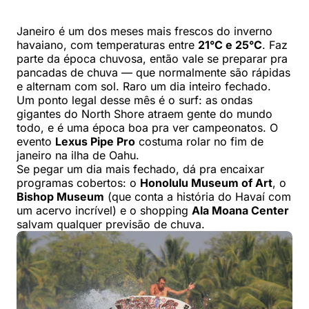
Janeiro é um dos meses mais frescos do inverno
havaiano, com temperaturas entre
21°C e 25°C
. Faz
parte da época chuvosa, então vale se preparar pra
pancadas de chuva — que normalmente são rápidas
e alternam com sol. Raro um dia inteiro fechado.
Um ponto legal desse mês é o surf: as ondas
gigantes do North Shore atraem gente do mundo
todo, e é uma época boa pra ver campeonatos. O
evento
Lexus Pipe Pro
costuma rolar no fim de
janeiro na ilha de Oahu.
Se pegar um dia mais fechado, dá pra encaixar
programas cobertos: o
Honolulu Museum of Art
, o
Bishop Museum
(que conta a história do Havaí com
um acervo incrível) e o shopping
Ala Moana Center
salvam qualquer previsão de chuva.