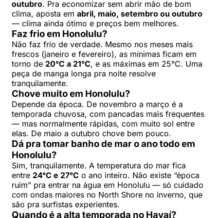
outubro
. Pra economizar sem abrir mão de bom
clima, aposta em
abril, maio, setembro ou outubro
— clima ainda ótimo e preços bem melhores.
Faz frio em Honolulu?
Não faz frio de verdade. Mesmo nos meses mais
frescos (janeiro e fevereiro), as mínimas ficam em
torno de
20°C a 21°C
, e as máximas em 25°C. Uma
peça de manga longa pra noite resolve
tranquilamente.
Chove muito em Honolulu?
Depende da época. De novembro a março é a
temporada chuvosa, com pancadas mais frequentes
— mas normalmente rápidas, com muito sol entre
elas. De maio a outubro chove bem pouco.
Dá pra tomar banho de mar o ano todo em
Honolulu?
Sim, tranquilamente. A temperatura do mar fica
entre
24°C e 27°C
o ano inteiro. Não existe “época
ruim” pra entrar na água em Honolulu — só cuidado
com ondas maiores no North Shore no inverno, que
são pra surfistas experientes.
Quando é a alta temporada no Havaí?