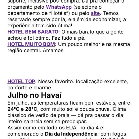
suporte, inclusive pós-compra. Dá pra começar o
orçamento pelo
WhatsApp
(selecione o
departamento de “Hotéis”) ou pelo
site
. Temos
reservado sempre por lá, e além de economizar, a
experiência tem sido ótima!
HOTEL BEM BARATO
: O mais barato que a gente
achou e foi ótimo. Faz tudo a pé.
HOTEL MUITO BOM
: Um pouco melhor e na mesma
região central. Amamos.
HOTEL TOP
: Nosso favorito: localização excelente,
conforto e charme.
Julho no Havaí
Em julho, as temperaturas ficam bem estáveis, entre
24°C e 28°C
, com muito sol e pouca chuva. Clima
clássico de verão de praia — dá pra passar o dia
inteiro na areia sem se preocupar.
Assim como em todo os EUA, no dia 4 é
comemorado o
Dia da Independência
, com fogos