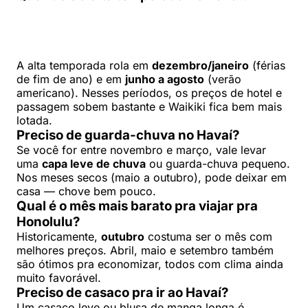
A alta temporada rola em
dezembro/janeiro
(férias
de fim de ano) e em
junho a agosto
(verão
americano). Nesses períodos, os preços de hotel e
passagem sobem bastante e Waikiki fica bem mais
lotada.
Preciso de guarda-chuva no Havaí?
Se você for entre novembro e março, vale levar
uma
capa leve de chuva
ou guarda-chuva pequeno.
Nos meses secos (maio a outubro), pode deixar em
casa — chove bem pouco.
Qual é o mês mais barato pra viajar pra
Honolulu?
Historicamente,
outubro
costuma ser o mês com
melhores preços. Abril, maio e setembro também
são ótimos pra economizar, todos com clima ainda
muito favorável.
Preciso de casaco pra ir ao Havaí?
Um casaco leve ou blusa de manga longa é