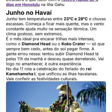
dias em Honolulu
na ilha Oahu
Junho no Havaí
Junho tem temperaturas entre
23°C e 28°C
e chuvas
escassas. Começa a ficar mais quente, mas o vento
constante ajuda muito na sensação térmica. Um
clima gostoso, sem extremos.
É o mês ideal pra encarar trilhas mais intensas,
como o
Diamond Head
ou o
Koko Crater
— só que
sempre bem cedo, antes do sol pegar firme. A
gente errou nessa: tentou subir Diamond Head lá
pelas 11h da manhã e desceu quase derretendo. Vai
logo no amanhecer, é outra experiência.
No dia 11 rola a celebração do feriado do
rei
Kamehameha I
, que unificou as ilhas havaianas.
Vale conferir as festividades culturais.