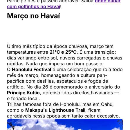
Participe deste passeio adorável! Saiba
onde nadar
com golfinhos no Havaí
!
Março no Havaí
Último mês típico da época chuvosa, março tem
temperaturas entre
21°C e 25°C
. É uma transição:
dias variando entre sol, nuvens carregadas e chuvas
rápidas. Nada que impeça um bom passeio.
O
Honolulu Festival
é uma celebração que rola todo
mês de março, homenageando a cultura pan-
pacífica com desfiles, espetáculos e fogos de
artifício. No dia 26 é comemorado o aniversário do
Príncipe Kuhio
, defensor dos direitos havaianos —
e feriado local.
Trilhas famosas fora de Honolulu, mas em Oahu,
como o
Makapuʻu Lighthouse Trail
, ficam
agradáveis nessa época sem tanto calor excessivo.