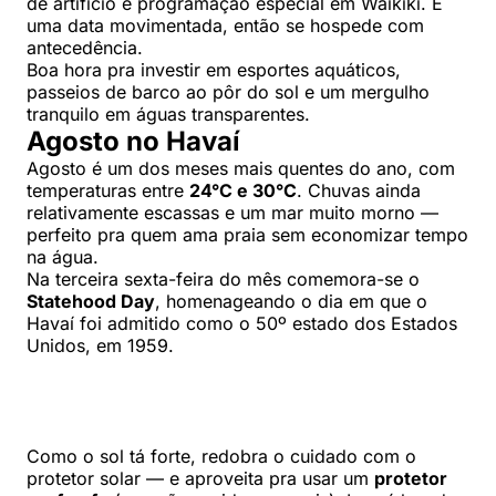
de artifício e programação especial em Waikiki. É
uma data movimentada, então se hospede com
antecedência.
Boa hora pra investir em esportes aquáticos,
passeios de barco ao pôr do sol e um mergulho
tranquilo em águas transparentes.
Agosto no Havaí
Agosto é um dos meses mais quentes do ano, com
temperaturas entre
24°C e 30°C
. Chuvas ainda
relativamente escassas e um mar muito morno —
perfeito pra quem ama praia sem economizar tempo
na água.
Na terceira sexta-feira do mês comemora-se o
Statehood Day
, homenageando o dia em que o
Havaí foi admitido como o 50º estado dos Estados
Unidos, em 1959.
Como o sol tá forte, redobra o cuidado com o
protetor solar — e aproveita pra usar um
protetor