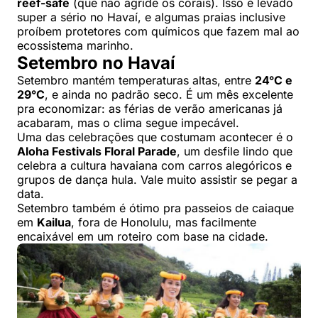
reef-safe
(que não agride os corais). Isso é levado
super a sério no Havaí, e algumas praias inclusive
proíbem protetores com químicos que fazem mal ao
ecossistema marinho.
Setembro no Havaí
Setembro mantém temperaturas altas, entre
24°C e
29°C
, e ainda no padrão seco. É um mês excelente
pra economizar: as férias de verão americanas já
acabaram, mas o clima segue impecável.
Uma das celebrações que costumam acontecer é o
Aloha Festivals Floral Parade
, um desfile lindo que
celebra a cultura havaiana com carros alegóricos e
grupos de dança hula. Vale muito assistir se pegar a
data.
Setembro também é ótimo pra passeios de caiaque
em
Kailua
, fora de Honolulu, mas facilmente
encaixável em um roteiro com base na cidade.