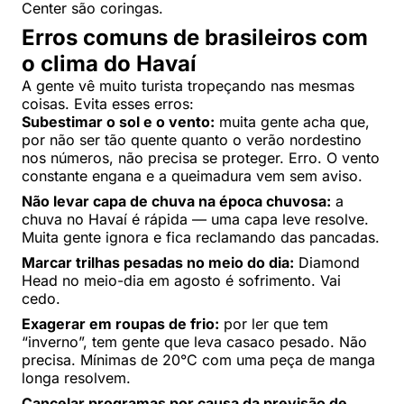
Center são coringas.
Erros comuns de brasileiros com
o clima do Havaí
A gente vê muito turista tropeçando nas mesmas
coisas. Evita esses erros:
Subestimar o sol e o vento:
muita gente acha que,
por não ser tão quente quanto o verão nordestino
nos números, não precisa se proteger. Erro. O vento
constante engana e a queimadura vem sem aviso.
Não levar capa de chuva na época chuvosa:
a
chuva no Havaí é rápida — uma capa leve resolve.
Muita gente ignora e fica reclamando das pancadas.
Marcar trilhas pesadas no meio do dia:
Diamond
Head no meio-dia em agosto é sofrimento. Vai
cedo.
Exagerar em roupas de frio:
por ler que tem
“inverno”, tem gente que leva casaco pesado. Não
precisa. Mínimas de 20°C com uma peça de manga
longa resolvem.
Cancelar programas por causa da previsão de