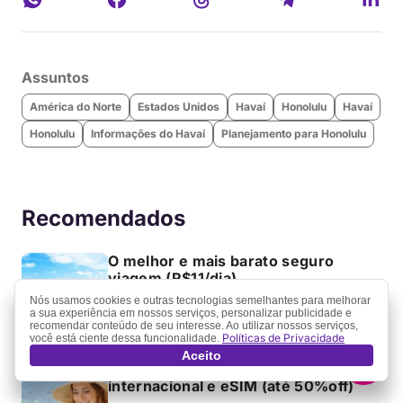
Assuntos
América do Norte
Estados Unidos
Havaí
Honolulu
Havaí
Honolulu
Informações do Havaí
Planejamento para Honolulu
Recomendados
O melhor e mais barato seguro
viagem (R$11/dia)
Nós usamos cookies e outras tecnologias semelhantes para melhorar
a sua experiência em nossos serviços, personalizar publicidade e
recomendar conteúdo de seu interesse. Ao utilizar nossos serviços,
Políticas de Privacidade
você está ciente dessa funcionalidade.
Aceito
O melhor chip de viagem
internacional e eSIM (até 50%off)