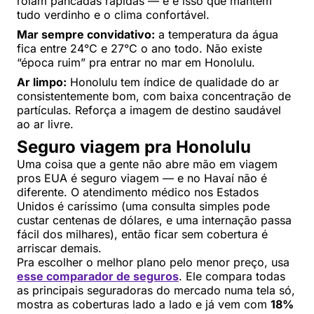
rolam pancadas rápidas — e é isso que mantém
tudo verdinho e o clima confortável.
Mar sempre convidativo:
a temperatura da água
fica entre 24°C e 27°C o ano todo. Não existe
“época ruim” pra entrar no mar em Honolulu.
Ar limpo:
Honolulu tem índice de qualidade do ar
consistentemente bom, com baixa concentração de
partículas. Reforça a imagem de destino saudável
ao ar livre.
Seguro viagem pra Honolulu
Uma coisa que a gente não abre mão em viagem
pros EUA é seguro viagem — e no Havaí não é
diferente. O atendimento médico nos Estados
Unidos é caríssimo (uma consulta simples pode
custar centenas de dólares, e uma internação passa
fácil dos milhares), então ficar sem cobertura é
arriscar demais.
Pra escolher o melhor plano pelo menor preço, usa
esse comparador de seguros
. Ele compara todas
as principais seguradoras do mercado numa tela só,
mostra as coberturas lado a lado e já vem com
18%