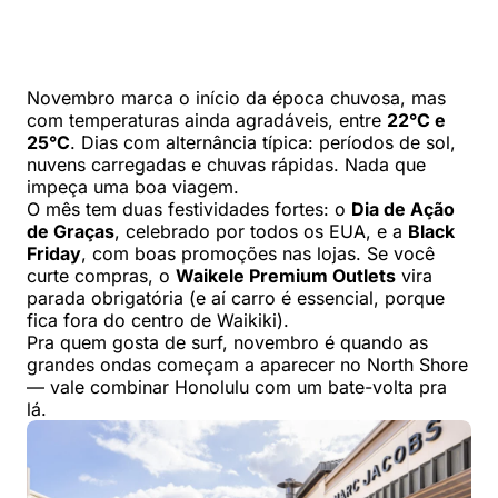
Novembro marca o início da época chuvosa, mas
com temperaturas ainda agradáveis, entre
22°C e
25°C
. Dias com alternância típica: períodos de sol,
nuvens carregadas e chuvas rápidas. Nada que
impeça uma boa viagem.
O mês tem duas festividades fortes: o
Dia de Ação
de Graças
, celebrado por todos os EUA, e a
Black
Friday
, com boas promoções nas lojas. Se você
curte compras, o
Waikele Premium Outlets
vira
parada obrigatória (e aí carro é essencial, porque
fica fora do centro de Waikiki).
Pra quem gosta de surf, novembro é quando as
grandes ondas começam a aparecer no North Shore
— vale combinar Honolulu com um bate-volta pra
lá.