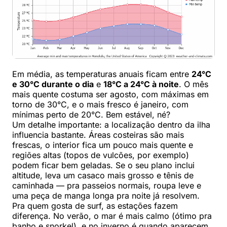
Em média, as temperaturas anuais ficam entre
24°C
e 30°C durante o dia
e
18°C a 24°C à noite
. O mês
mais quente costuma ser agosto, com máximas em
torno de 30°C, e o mais fresco é janeiro, com
mínimas perto de 20°C. Bem estável, né?
Um detalhe importante: a localização dentro da ilha
influencia bastante. Áreas costeiras são mais
frescas, o interior fica um pouco mais quente e
regiões altas (topos de vulcões, por exemplo)
podem ficar bem geladas. Se o seu plano inclui
altitude, leva um casaco mais grosso e tênis de
caminhada — pra passeios normais, roupa leve e
uma peça de manga longa pra noite já resolvem.
Pra quem gosta de surf, as estações fazem
diferença. No verão, o mar é mais calmo (ótimo pra
banho e snorkel), e no inverno é quando aparecem