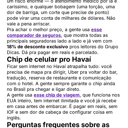
um risco enorme — o atendimento médico por lá é
caríssimo, e qualquer bobagem (uma torção, uma
dor de barriga, um corte que precise de ponto)
pode virar uma conta de milhares de dólares. Não
vale a pena arriscar.
Pra achar o melhor preço, a gente usa
esse
comparador de seguros
, que mostra todas as
principais seguradoras lado a lado e já vem com
18% de desconto exclusivo
pros leitores do Grupo
Dicas. Dá pra pagar em reais e parcelado.
Chip de celular pro Havaí
Ficar sem internet no Havaí atrapalha tudo: você
precisa de mapa pra dirigir, Uber pra voltar do bar,
tradução, reserva de restaurante e comunicação
com o hotel. A gente sempre garante o chip ainda
no Brasil pra chegar e ligar direto.
A gente usa
esse chip de viagem
, que funciona nos
EUA inteiro, tem internet ilimitada e você já recebe
em casa antes de embarcar. É pagar em reais, sem
IOF e sem dor de cabeça de configurar coisa em
inglês.
Perguntas frequentes sobre as