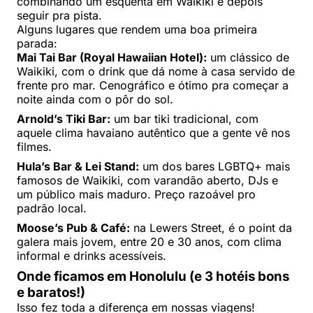
combinando um esquenta em Waikiki e depois
seguir pra pista.
Alguns lugares que rendem uma boa primeira
parada:
Mai Tai Bar (Royal Hawaiian Hotel):
um clássico de
Waikiki, com o drink que dá nome à casa servido de
frente pro mar. Cenográfico e ótimo pra começar a
noite ainda com o pôr do sol.
Arnold’s Tiki Bar:
um bar tiki tradicional, com
aquele clima havaiano autêntico que a gente vê nos
filmes.
Hula’s Bar & Lei Stand:
um dos bares LGBTQ+ mais
famosos de Waikiki, com varandão aberto, DJs e
um público mais maduro. Preço razoável pro
padrão local.
Moose’s Pub & Café:
na Lewers Street, é o point da
galera mais jovem, entre 20 e 30 anos, com clima
informal e drinks acessíveis.
Onde ficamos em Honolulu (e 3 hotéis bons
e baratos!)
Isso fez toda a diferença em nossas viagens!