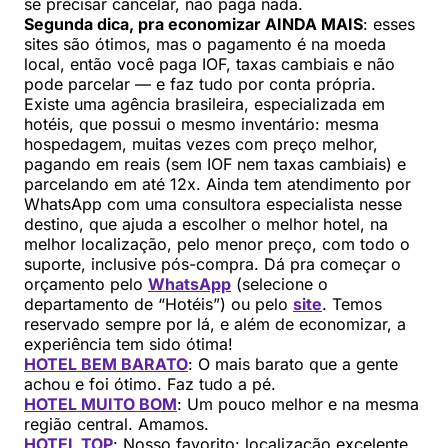
se precisar cancelar, não paga nada.
Segunda dica, pra economizar AINDA MAIS
: esses
sites são ótimos, mas o pagamento é na moeda
local, então você paga IOF, taxas cambiais e não
pode parcelar — e faz tudo por conta própria.
Existe uma agência brasileira, especializada em
hotéis, que possui o mesmo inventário: mesma
hospedagem, muitas vezes com preço melhor,
pagando em reais (sem IOF nem taxas cambiais) e
parcelando em até 12x. Ainda tem atendimento por
WhatsApp com uma consultora especialista nesse
destino, que ajuda a escolher o melhor hotel, na
melhor localização, pelo menor preço, com todo o
suporte, inclusive pós-compra. Dá pra começar o
orçamento pelo
WhatsApp
(selecione o
departamento de “Hotéis”) ou pelo
site
. Temos
reservado sempre por lá, e além de economizar, a
experiência tem sido ótima!
HOTEL BEM BARATO
: O mais barato que a gente
achou e foi ótimo. Faz tudo a pé.
HOTEL MUITO BOM
: Um pouco melhor e na mesma
região central. Amamos.
HOTEL TOP
: Nosso favorito: localização excelente,