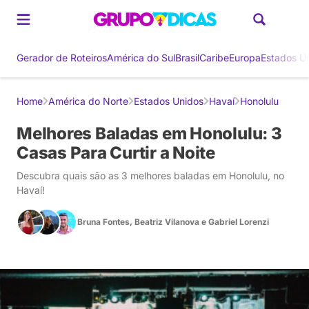
Gerador de Roteiros
América do Sul
Brasil
Caribe
Europa
Estados U
Home
América do Norte
Estados Unidos
Havaí
Honolulu
Melhores Baladas em Honolulu: 3
Casas Para Curtir a Noite
Descubra quais são as 3 melhores baladas em Honolulu, no
Havaí!
Bruna Fontes
,
Beatriz Vilanova
e
Gabriel Lorenzi