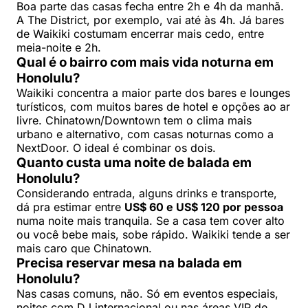
Boa parte das casas fecha entre 2h e 4h da manhã.
A The District, por exemplo, vai até às 4h. Já bares
de Waikiki costumam encerrar mais cedo, entre
meia-noite e 2h.
Qual é o bairro com mais vida noturna em
Honolulu?
Waikiki concentra a maior parte dos bares e lounges
turísticos, com muitos bares de hotel e opções ao ar
livre. Chinatown/Downtown tem o clima mais
urbano e alternativo, com casas noturnas como a
NextDoor. O ideal é combinar os dois.
Quanto custa uma noite de balada em
Honolulu?
Considerando entrada, alguns drinks e transporte,
dá pra estimar entre
US$ 60 e US$ 120 por pessoa
numa noite mais tranquila. Se a casa tem cover alto
ou você bebe mais, sobe rápido. Waikiki tende a ser
mais caro que Chinatown.
Precisa reservar mesa na balada em
Honolulu?
Nas casas comuns, não. Só em eventos especiais,
noites com DJ internacional ou nas áreas VIP de