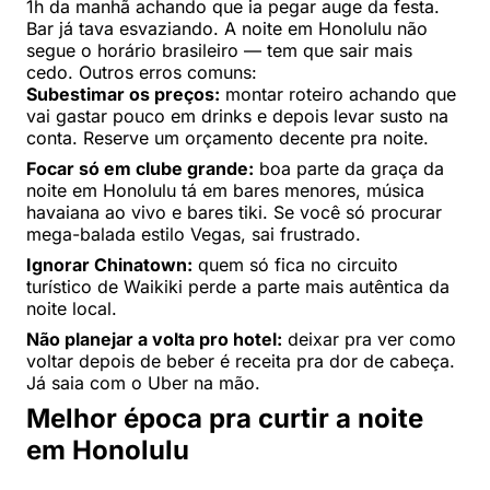
1h da manhã achando que ia pegar auge da festa.
Bar já tava esvaziando. A noite em Honolulu não
segue o horário brasileiro — tem que sair mais
cedo. Outros erros comuns:
Subestimar os preços:
montar roteiro achando que
vai gastar pouco em drinks e depois levar susto na
conta. Reserve um orçamento decente pra noite.
Focar só em clube grande:
boa parte da graça da
noite em Honolulu tá em bares menores, música
havaiana ao vivo e bares tiki. Se você só procurar
mega-balada estilo Vegas, sai frustrado.
Ignorar Chinatown:
quem só fica no circuito
turístico de Waikiki perde a parte mais autêntica da
noite local.
Não planejar a volta pro hotel:
deixar pra ver como
voltar depois de beber é receita pra dor de cabeça.
Já saia com o Uber na mão.
Melhor época pra curtir a noite
em Honolulu