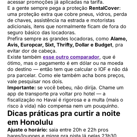
acessar promoções já aplicadas na tarifa.
E a gente sempre pega a proteção
RentalCover
:
uma proteção extra que cobre pneus, vidros, perda
de chaves, assistência na estrada e motoristas
adicionais, itens que normalmente ficam de fora do
seguro básico das locadoras.
Prefira sempre as grandes locadoras, como
Alamo,
Avis, Europcar, Sixt, Thrifty, Dollar e Budget
, pra
evitar dor de cabeça.
Existe também
esse outro comparador
, que é
ótimo, mas o pagamento é em dólar ou na moeda
do destino — então tem que calcular o IOF e não dá
pra parcelar. Como ele também acha bons preços,
vale pesquisar nos dois.
Importante:
se você bebeu, não dirija. Chame um
app de transporte pra voltar pro hotel — a
fiscalização no Havaí é rigorosa e a multa (mais o
risco à vida) não compensa nem um pouquinho.
Dicas práticas pra curtir a noite
em Honolulu
Ajuste o horário:
saia entre 20h e 22h pros
bares/lounges e migre pra pista lá pelas 23h30,