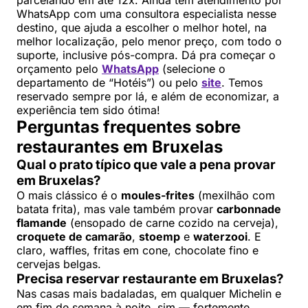
parcelando em até 12x. Ainda tem atendimento por
WhatsApp com uma consultora especialista nesse
destino, que ajuda a escolher o melhor hotel, na
melhor localização, pelo menor preço, com todo o
suporte, inclusive pós-compra. Dá pra começar o
orçamento pelo
WhatsApp
(selecione o
departamento de “Hotéis”) ou pelo
site
. Temos
reservado sempre por lá, e além de economizar, a
experiência tem sido ótima!
Perguntas frequentes sobre
restaurantes em Bruxelas
Qual o prato típico que vale a pena provar
em Bruxelas?
O mais clássico é o
moules-frites
(mexilhão com
batata frita), mas vale também provar
carbonnade
flamande
(ensopado de carne cozido na cerveja),
croquete de camarão
,
stoemp
e
waterzooi
. E
claro, waffles, fritas em cone, chocolate fino e
cervejas belgas.
Precisa reservar restaurante em Bruxelas?
Nas casas mais badaladas, em qualquer Michelin e
em fim de semana à noite, sim — fortemente