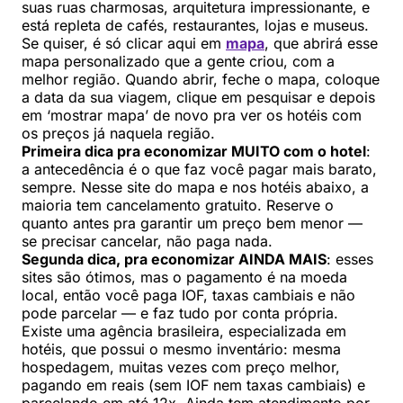
suas ruas charmosas, arquitetura impressionante, e
está repleta de cafés, restaurantes, lojas e museus.
Se quiser, é só clicar aqui em
mapa
, que abrirá esse
mapa personalizado que a gente criou, com a
melhor região. Quando abrir, feche o mapa, coloque
a data da sua viagem, clique em pesquisar e depois
em ‘mostrar mapa’ de novo pra ver os hotéis com
os preços já naquela região.
Primeira dica pra economizar MUITO com o hotel
:
a antecedência é o que faz você pagar mais barato,
sempre. Nesse site do mapa e nos hotéis abaixo, a
maioria tem cancelamento gratuito. Reserve o
quanto antes pra garantir um preço bem menor —
se precisar cancelar, não paga nada.
Segunda dica, pra economizar AINDA MAIS
: esses
sites são ótimos, mas o pagamento é na moeda
local, então você paga IOF, taxas cambiais e não
pode parcelar — e faz tudo por conta própria.
Existe uma agência brasileira, especializada em
hotéis, que possui o mesmo inventário: mesma
hospedagem, muitas vezes com preço melhor,
pagando em reais (sem IOF nem taxas cambiais) e