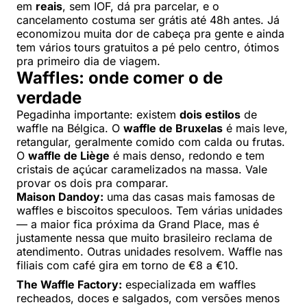
em
reais
, sem IOF, dá pra parcelar, e o
cancelamento costuma ser grátis até 48h antes. Já
economizou muita dor de cabeça pra gente e ainda
tem vários tours gratuitos a pé pelo centro, ótimos
pra primeiro dia de viagem.
Waffles: onde comer o de
verdade
Pegadinha importante: existem
dois estilos
de
waffle na Bélgica. O
waffle de Bruxelas
é mais leve,
retangular, geralmente comido com calda ou frutas.
O
waffle de Liège
é mais denso, redondo e tem
cristais de açúcar caramelizados na massa. Vale
provar os dois pra comparar.
Maison Dandoy:
uma das casas mais famosas de
waffles e biscoitos speculoos. Tem várias unidades
— a maior fica próxima da Grand Place, mas é
justamente nessa que muito brasileiro reclama de
atendimento. Outras unidades resolvem. Waffle nas
filiais com café gira em torno de €8 a €10.
The Waffle Factory:
especializada em waffles
recheados, doces e salgados, com versões menos