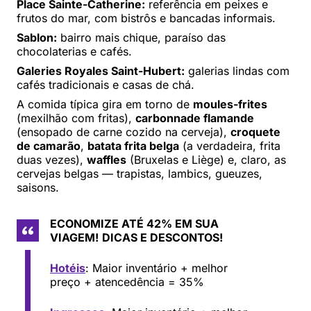
Place Sainte-Catherine:
referência em peixes e
frutos do mar, com bistrôs e bancadas informais.
Sablon:
bairro mais chique, paraíso das
chocolaterias e cafés.
Galeries Royales Saint-Hubert:
galerias lindas com
cafés tradicionais e casas de chá.
A comida típica gira em torno de
moules-frites
(mexilhão com fritas),
carbonnade flamande
(ensopado de carne cozido na cerveja),
croquete
de camarão
,
batata frita belga
(a verdadeira, frita
duas vezes),
waffles
(Bruxelas e Liège) e, claro, as
cervejas belgas — trapistas, lambics, gueuzes,
saisons.
ECONOMIZE ATÉ 42% EM SUA
VIAGEM!
DICAS E DESCONTOS!
Hotéis
: Maior inventário + melhor
preço + atencedência = 35%