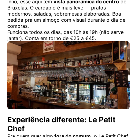
Inno, esse aqui tem
vista panorâmica do centro
de
Bruxelas. O cardápio é mais leve — pratos
modernos, saladas, sobremesas elaboradas. Boa
pedida pra um almoço com visual durante o dia de
compras.
Funciona todos os dias, das 10h às 19h (não serve
jantar). Conta em torno de €25 a €45.
Experiência diferente: Le Petit
Chef
Pra quem quer algo
fora do comum
, o Le Petit Chef