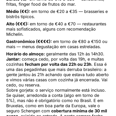
fritas, finger food de frutos do mar.
Médio (€€):
em torno de €20 a €35 — brasseries e
bistrôs típicos.
Alto (€€€):
em torno de €40 a €70 — restaurantes
mais sofisticados, alguns com recomendação
Michelin.
Gastronômico (€€€€):
em torno de €80 a €150 ou
mais — menus degustação em casas estreladas.
Horário do almoço:
geralmente das 12h às 14h30.
Jantar:
começa cedo, por volta das 19h, e muitas
cozinhas
fecham por volta das 22h ou 23h
. Essa é
uma das pegadinhas que mais derruba brasileiro: a
gente jantou às 21h achando que estava tudo aberto
e vimos várias casas com cozinha já encerrada. Vai
cedo, ou reserva.
Sobre gorjeta: o serviço normalmente está incluso.
Se quiser, arredonda a conta (algo em torno de
5%), mas não é obrigatório como no Brasil. E em
Bruxelas, como em boa parte da Europa, vale o
seguro Schengen com
cobertura mínima de 30 mil