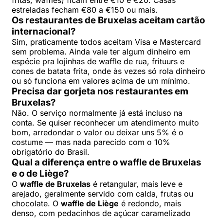
fritas, waffles) ficam entre €10 e €20. Casas
estreladas fecham €80 a €150 ou mais.
Os restaurantes de Bruxelas aceitam cartão
internacional?
Sim, praticamente todos aceitam Visa e Mastercard
sem problema. Ainda vale ter algum dinheiro em
espécie pra lojinhas de waffle de rua, frituurs e
cones de batata frita, onde às vezes só rola dinheiro
ou só funciona em valores acima de um mínimo.
Precisa dar gorjeta nos restaurantes em
Bruxelas?
Não. O serviço normalmente já está incluso na
conta. Se quiser reconhecer um atendimento muito
bom, arredondar o valor ou deixar uns 5% é o
costume — mas nada parecido com o 10%
obrigatório do Brasil.
Qual a diferença entre o waffle de Bruxelas
e o de Liège?
O
waffle de Bruxelas
é retangular, mais leve e
arejado, geralmente servido com calda, frutas ou
chocolate. O
waffle de Liège
é redondo, mais
denso, com pedacinhos de açúcar caramelizado