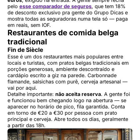
euros
, exigido na entrada. A gente sempre fecha
pelo
esse comparador de seguros
, que tem 18%
de desconto exclusivo pra gente do Grupo Dicas e
mostra todas as seguradoras numa tela só — paga
em reais, sem IOF.
Restaurantes de comida belga
tradicional
Fin de Siècle
Esse é um dos restaurantes mais populares entre
locais e turistas, com pratos belgas tradicionais em
porções generosas, ambiente descontraído e
cardápio escrito a giz na parede. Carbonnade
flamande, salsichas com purê, cerveja artesanal —
vai por aqui.
Detalhe importante:
não aceita reserva
. A gente foi
e funcionou bem chegando logo na abertura — se
aparecer no horário de pico, fila garantida. Conta
em torno de €20 a €30 por pessoa com prato
principal e cerveja. Abre todos os dias, geralmente
a partir das 18h.