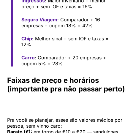
Ingressos
: Maior inventário + melhor
preço + sem IOF e taxas = 16%
Seguro Viagem
: Comparador + 16
empresas + cupom 18% = 42%
Chip
: Melhor sinal + sem IOF e taxas =
12%
Carro
: Comparador + 20 empresas +
cupom 5% = 28%
Faixas de preço e horários
(importante pra não passar perto)
Pra você se planejar, esses são valores médios por
pessoa, sem vinho caro:
Barato (€):
em torno de €10 a €20 — sanduíches,