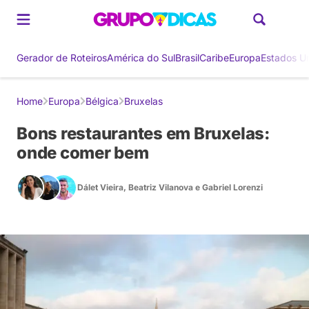
Gerador de Roteiros
América do Sul
Brasil
Caribe
Europa
Estados U
Home
Europa
Bélgica
Bruxelas
Bons restaurantes em Bruxelas:
onde comer bem
Dálet Vieira
,
Beatriz Vilanova
e
Gabriel Lorenzi