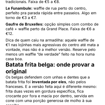
tradicionais. Faixa de €5 a €8.
Le Funambule:
waffle de rua perto do centro,
perfeito pra parada rápida entre passeios. Algo em
torno de €3 a €7.
Gaufre de Bruxelles:
opção simples com combo de
café + waffle perto da Grand Place. Faixa de €6 a
€12.
Dica de quem caiu na armadilha: aquele waffle de
€1 nas lojinhas mais agressivas do centro até mata a
vontade, mas não é a melhor versão. Reserve pelo
menos um waffle “de verdade” feito na hora numa
casa boa.
Batata frita belga: onde provar a
original
Os belgas defendem com unhas e dentes que a
batata frita foi
inventada por eles
, não pelos
franceses. E a versão feita aqui é diferente mesmo:
frita duas vezes em gordura específica, fica
crocante por fora e macia por dentro, servida em
cone com uma porção generosa de molho à sua