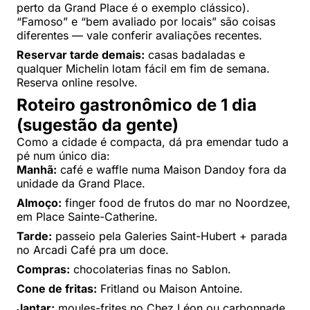
perto da Grand Place é o exemplo clássico).
“Famoso” e “bem avaliado por locais” são coisas
diferentes — vale conferir avaliações recentes.
Reservar tarde demais:
casas badaladas e
qualquer Michelin lotam fácil em fim de semana.
Reserva online resolve.
Roteiro gastronômico de 1 dia
(sugestão da gente)
Como a cidade é compacta, dá pra emendar tudo a
pé num único dia:
Manhã:
café e waffle numa Maison Dandoy fora da
unidade da Grand Place.
Almoço:
finger food de frutos do mar no Noordzee,
em Place Sainte-Catherine.
Tarde:
passeio pela Galeries Saint-Hubert + parada
no Arcadi Café pra um doce.
Compras:
chocolaterias finas no Sablon.
Cone de fritas:
Fritland ou Maison Antoine.
Jantar:
moules-frites no Chez Léon ou carbonnade