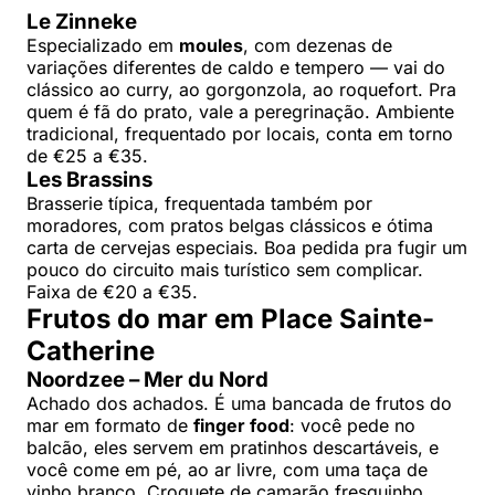
Le Zinneke
Especializado em
moules
, com dezenas de
variações diferentes de caldo e tempero — vai do
clássico ao curry, ao gorgonzola, ao roquefort. Pra
quem é fã do prato, vale a peregrinação. Ambiente
tradicional, frequentado por locais, conta em torno
de €25 a €35.
Les Brassins
Brasserie típica, frequentada também por
moradores, com pratos belgas clássicos e ótima
carta de cervejas especiais. Boa pedida pra fugir um
pouco do circuito mais turístico sem complicar.
Faixa de €20 a €35.
Frutos do mar em Place Sainte-
Catherine
Noordzee – Mer du Nord
Achado dos achados. É uma bancada de frutos do
mar em formato de
finger food
: você pede no
balcão, eles servem em pratinhos descartáveis, e
você come em pé, ao ar livre, com uma taça de
vinho branco. Croquete de camarão fresquinho,