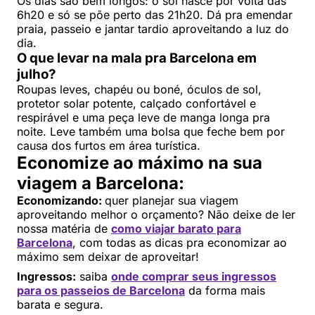
Os dias são bem longos: o sol nasce por volta das
6h20 e só se põe perto das 21h20. Dá pra emendar
praia, passeio e jantar tardio aproveitando a luz do
dia.
O que levar na mala pra Barcelona em
julho?
Roupas leves, chapéu ou boné, óculos de sol,
protetor solar potente, calçado confortável e
respirável e uma peça leve de manga longa pra
noite. Leve também uma bolsa que feche bem por
causa dos furtos em área turística.
Economize ao máximo na sua
viagem a Barcelona:
Economizando:
quer planejar sua viagem
aproveitando melhor o orçamento? Não deixe de ler
nossa matéria de
como viajar barato para
Barcelona
, com todas as dicas pra economizar ao
máximo sem deixar de aproveitar!
Ingressos:
saiba
onde comprar seus ingressos
para os passeios de Barcelona
da forma mais
barata e segura.