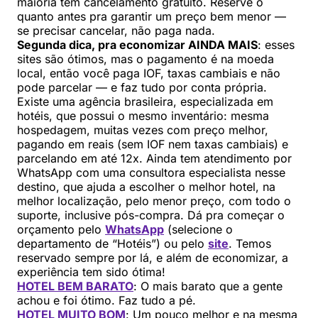
maioria tem cancelamento gratuito. Reserve o
quanto antes pra garantir um preço bem menor —
se precisar cancelar, não paga nada.
Segunda dica, pra economizar AINDA MAIS
: esses
sites são ótimos, mas o pagamento é na moeda
local, então você paga IOF, taxas cambiais e não
pode parcelar — e faz tudo por conta própria.
Existe uma agência brasileira, especializada em
hotéis, que possui o mesmo inventário: mesma
hospedagem, muitas vezes com preço melhor,
pagando em reais (sem IOF nem taxas cambiais) e
parcelando em até 12x. Ainda tem atendimento por
WhatsApp com uma consultora especialista nesse
destino, que ajuda a escolher o melhor hotel, na
melhor localização, pelo menor preço, com todo o
suporte, inclusive pós-compra. Dá pra começar o
orçamento pelo
WhatsApp
(selecione o
departamento de “Hotéis”) ou pelo
site
. Temos
reservado sempre por lá, e além de economizar, a
experiência tem sido ótima!
HOTEL BEM BARATO
: O mais barato que a gente
achou e foi ótimo. Faz tudo a pé.
HOTEL MUITO BOM
: Um pouco melhor e na mesma