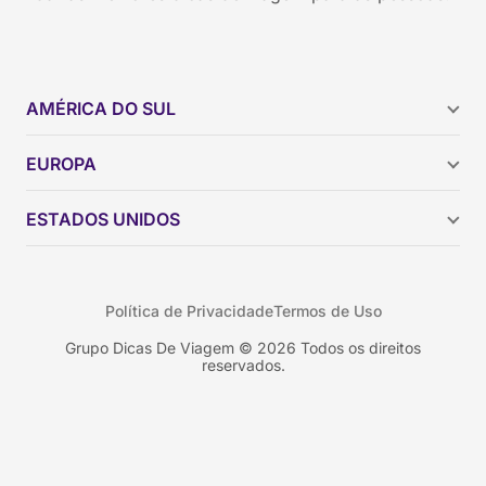
AMÉRICA DO SUL
Argentina
EUROPA
Brasil
Chile
ESTADOS UNIDOS
Colômbia
Peru
Califórnia
Uruguai
Flórida
Política de Privacidade
Termos de Uso
Geórgia
Nova York
Grupo Dicas De Viagem © 2026 Todos os direitos
reservados.
Orlando