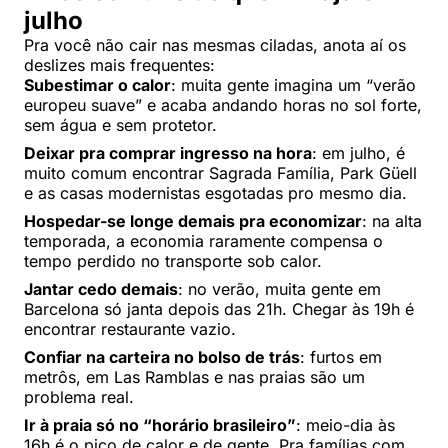
julho
Pra você não cair nas mesmas ciladas, anota aí os
deslizes mais frequentes:
Subestimar o calor
: muita gente imagina um “verão
europeu suave” e acaba andando horas no sol forte,
sem água e sem protetor.
Deixar pra comprar ingresso na hora
: em julho, é
muito comum encontrar Sagrada Família, Park Güell
e as casas modernistas esgotadas pro mesmo dia.
Hospedar-se longe demais pra economizar
: na alta
temporada, a economia raramente compensa o
tempo perdido no transporte sob calor.
Jantar cedo demais
: no verão, muita gente em
Barcelona só janta depois das 21h. Chegar às 19h é
encontrar restaurante vazio.
Confiar na carteira no bolso de trás
: furtos em
metrôs, em Las Ramblas e nas praias são um
problema real.
Ir à praia só no “horário brasileiro”
: meio-dia às
16h é o pico de calor e de gente. Pra famílias com