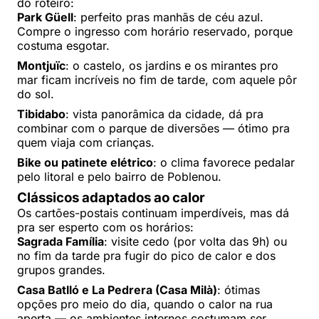
do roteiro:
Park Güell
: perfeito pras manhãs de céu azul.
Compre o ingresso com horário reservado, porque
costuma esgotar.
Montjuïc
: o castelo, os jardins e os mirantes pro
mar ficam incríveis no fim de tarde, com aquele pôr
do sol.
Tibidabo
: vista panorâmica da cidade, dá pra
combinar com o parque de diversões — ótimo pra
quem viaja com crianças.
Bike ou patinete elétrico
: o clima favorece pedalar
pelo litoral e pelo bairro de Poblenou.
Clássicos adaptados ao calor
Os cartões-postais continuam imperdíveis, mas dá
pra ser esperto com os horários:
Sagrada Família
: visite cedo (por volta das 9h) ou
no fim da tarde pra fugir do pico de calor e dos
grupos grandes.
Casa Batlló e La Pedrera (Casa Milà)
: ótimas
opções pro meio do dia, quando o calor na rua
aperta — os ambientes internos costumam ser