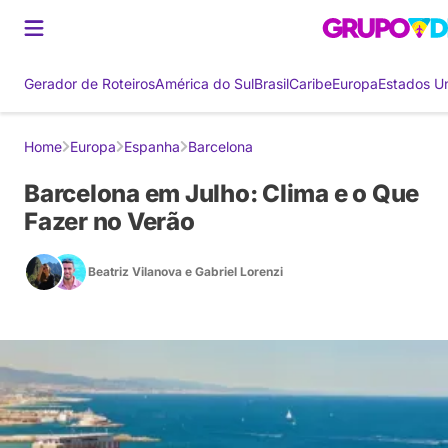
Gerador de Roteiros
América do Sul
Brasil
Caribe
Europa
Estados U
Home
Europa
Espanha
Barcelona
Barcelona em Julho: Clima e o Que
Fazer no Verão
Beatriz Vilanova
e
Gabriel Lorenzi