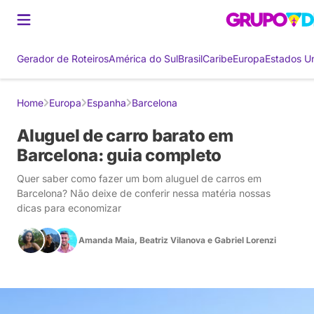
Gerador de Roteiros
América do Sul
Brasil
Caribe
Europa
Estados U
Home
Europa
Espanha
Barcelona
Aluguel de carro barato em
Barcelona: guia completo
Quer saber como fazer um bom aluguel de carros em
Barcelona? Não deixe de conferir nessa matéria nossas
dicas para economizar
Amanda Maia
,
Beatriz Vilanova
e
Gabriel Lorenzi