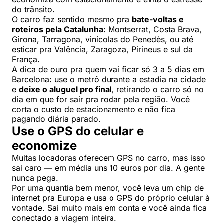
do trânsito.
O carro faz sentido mesmo pra
bate-voltas e
roteiros pela Catalunha
: Montserrat, Costa Brava,
Girona, Tarragona, vinícolas do Penedès, ou até
esticar pra Valência, Zaragoza, Pirineus e sul da
França.
A dica de ouro pra quem vai ficar só 3 a 5 dias em
Barcelona: use o metrô durante a estadia na cidade
e
deixe o aluguel pro final
, retirando o carro só no
dia em que for sair pra rodar pela região. Você
corta o custo de estacionamento e não fica
pagando diária parado.
Use o GPS do celular e
economize
Muitas locadoras oferecem GPS no carro, mas isso
sai caro — em média uns 10 euros por dia. A gente
nunca pega.
Por uma quantia bem menor, você leva um chip de
internet pra Europa e usa o GPS do próprio celular à
vontade. Sai muito mais em conta e você ainda fica
conectado a viagem inteira.