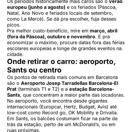
Os períodos historicamente mais caros são o
verão
europeu (junho a agosto)
e os feriados (Páscoa,
Natal, Ano Novo e feriados locais de setembro,
como La Mercè). Se dá pra escolher, fuja desses
picos.
Pra melhor custo-benefício, mire em
março, abril
(fora da Páscoa), outubro e novembro
. E pra
economizar o máximo, procure datas fora das férias
escolares europeias e longe de grandes eventos na
cidade.
Onde retirar o carro: aeroporto,
Sants ou centro
Os pontos de retirada mais comuns em Barcelona
são o
Aeroporto Josep Tarradellas Barcelona-El
Prat
(terminais T1 e T2) e a
estação Barcelona-
Sants
, que concentram a maior parte das locadoras.
No aeroporto, você encontra desde gigantes
internacionais (Europcar, Hertz, Budget, Avis) até
low-cost como Record go, OK Mobility e Drivalia.
Em Sants, os balcões costumam ficar na parte de
trás da estação, perto de um McDonald’s, ou em
ruas próximas.