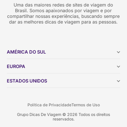
Uma das maiores redes de sites de viagem do
Brasil. Somos apaixonados por viagem e por
compartilhar nossas experiências, buscando sempre
dar as melhores dicas de viagem para as pessoas.
AMÉRICA DO SUL
Argentina
EUROPA
Brasil
Chile
ESTADOS UNIDOS
Colômbia
Peru
Califórnia
Uruguai
Flórida
Política de Privacidade
Termos de Uso
Geórgia
Nova York
Grupo Dicas De Viagem © 2026 Todos os direitos
reservados.
Orlando