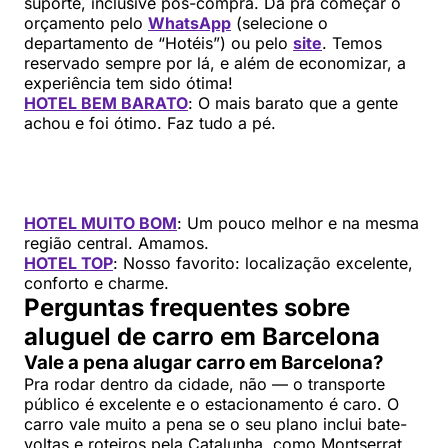
suporte, inclusive pós-compra. Dá pra começar o
orçamento pelo
WhatsApp
(selecione o
departamento de “Hotéis”) ou pelo
site
. Temos
reservado sempre por lá, e além de economizar, a
experiência tem sido ótima!
HOTEL BEM BARATO
: O mais barato que a gente
achou e foi ótimo. Faz tudo a pé.
HOTEL MUITO BOM
: Um pouco melhor e na mesma
região central. Amamos.
HOTEL TOP
: Nosso favorito: localização excelente,
conforto e charme.
Perguntas frequentes sobre
aluguel de carro em Barcelona
Vale a pena alugar carro em Barcelona?
Pra rodar dentro da cidade, não — o transporte
público é excelente e o estacionamento é caro. O
carro vale muito a pena se o seu plano inclui bate-
voltas e roteiros pela Catalunha, como Montserrat,