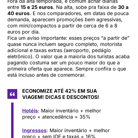
Fora da alta temporada, é comum achar diárias
entre
15 e 25 euros
. Na alta, sobe pra faixa de
30 a
40 euros
. E nos comparadores, em datas de pouca
demanda, aparecem promoções bem agressivas,
com mini/compactos a partir de cerca de 6 a 8
euros por dia.
Fica um aviso importante: esses preços “a partir de”
quase nunca incluem seguro completo, motorista
adicional e taxas extras (aeroporto, pedágio
eletrônico). O valor que a maioria dos turistas acaba
pagando costuma ser um pouco maior do que a
primeira oferta que aparece. Sempre confira o que
está incluso antes de comemorar.
ECONOMIZE ATÉ 42% EM SUA
VIAGEM!
DICAS E DESCONTOS!
Hotéis
: Maior inventário + melhor
preço + atencedência = 35%
Ingressos
: Maior inventário + melhor
preço + sem IOF e taxas = 16%