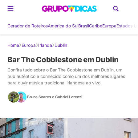
Gerador de Roteiros
América do Sul
Brasil
Caribe
Europa
Estados U
Home
Europa
Irlanda
Dublin
Bar The Cobblestone em Dublin
Confira tudo sobre o Bar The Cobblestone em Dublin, um
pub autêntico e conhecido como um dos melhores lugares
para ouvir música tradicional irlandesa ao vivo.
Bruna Soares
e
Gabriel Lorenzi