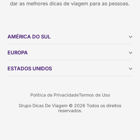
dar as melhores dicas de viagem para as pessoas.
AMÉRICA DO SUL
Argentina
EUROPA
Brasil
Chile
ESTADOS UNIDOS
Colômbia
Peru
Califórnia
Uruguai
Flórida
Política de Privacidade
Termos de Uso
Geórgia
Nova York
Grupo Dicas De Viagem © 2026 Todos os direitos
reservados.
Orlando