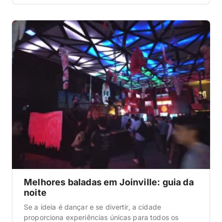
gastronômicas novas e os bares de bairro cheios de
gente local, dá pra montar uma noite completa sem
sair da cidade. E o melhor: sem os preços absurdos
de Balneário Camboriú […]
Melhores baladas em Joinville: guia da
noite
Se a ideia é dançar e se divertir, a cidade
proporciona experiências únicas para todos os