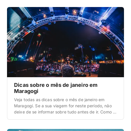
que queremos abordar aqui nesta matéria de dicas
para uma viagem em fevereiro em Maragogi é a que
diz respeito ao clima e […]
Dicas sobre o mês de janeiro em
Maragogi
Veja todas as dicas sobre o mês de janeiro em
Maragogi. Se a sua viagem for neste período, não
deixe de se informar sobre tudo antes de ir. Como é
o clima e a temperatura em Maragogi? A primeira
informação que queremos abordar aqui nesta
matéria de dicas para uma viagem a Maragogi em