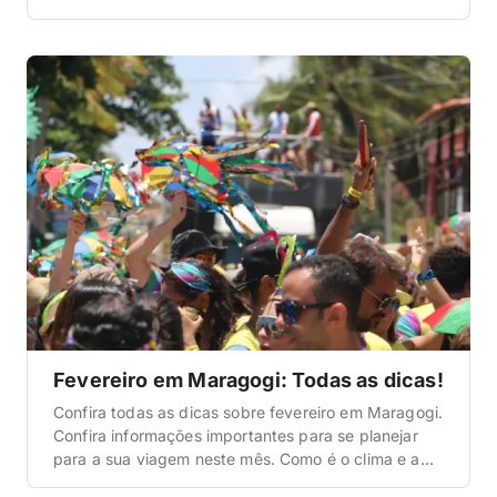
Maragogi? A primeira informação que queremos
abordar aqui nesta matéria sobre como funciona o
mês de março em Maragogi é a que diz respeito ao
clima […]
Fevereiro em Maragogi: Todas as dicas!
Confira todas as dicas sobre fevereiro em Maragogi.
Confira informações importantes para se planejar
para a sua viagem neste mês. Como é o clima e a
temperatura em Maragogi? A primeira informação