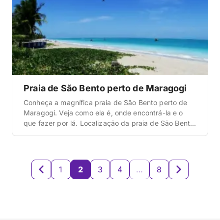
Praia de São Bento perto de Maragogi
Conheça a magnífica praia de São Bento perto de
Maragogi. Veja como ela é, onde encontrá-la e o
que fazer por lá. Localização da praia de São Bento
Para iniciar estas dicas sobre a praia de São Bento,
vamos começar com a localização. Se esta é a sua
primeira vez neste destino, entenda que ela […]
1
2
3
4
…
8