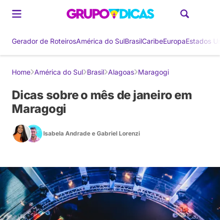
Gerador de Roteiros
América do Sul
Brasil
Caribe
Europa
Estados U
Home
América do Sul
Brasil
Alagoas
Maragogi
Dicas sobre o mês de janeiro em
Maragogi
Isabela Andrade
e
Gabriel Lorenzi