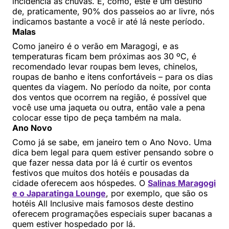
incidência às chuvas. E, como, este é um destino
de, praticamente, 90% dos passeios ao ar livre, nós
indicamos bastante a você ir até lá neste período.
Malas
Como janeiro é o verão em Maragogi, e as
temperaturas ficam bem próximas aos 30 ºC, é
recomendado levar roupas bem leves, chinelos,
roupas de banho e itens confortáveis – para os dias
quentes da viagem. No período da noite, por conta
dos ventos que ocorrem na região, é possível que
você use uma jaqueta ou outra, então vale a pena
colocar esse tipo de peça também na mala.
Ano Novo
Como já se sabe, em janeiro tem o Ano Novo. Uma
dica bem legal para quem estiver pensando sobre o
que fazer nessa data por lá é curtir os eventos
festivos que muitos dos hotéis e pousadas da
cidade oferecem aos hóspedes. O
Salinas Maragogi
e o Japaratinga Lounge
, por exemplo, que são os
hotéis All Inclusive mais famosos deste destino
oferecem programações especiais super bacanas a
quem estiver hospedado por lá.