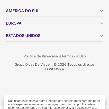
AMÉRICA DO SUL
Argentina
EUROPA
Brasil
Chile
ESTADOS UNIDOS
Colômbia
Peru
Califórnia
Uruguai
Flórida
Política de Privacidade
Termos de Uso
Geórgia
Nova York
Grupo Dicas De Viagem © 2026 Todos os direitos
reservados.
Orlando
Nós usamos cookies e outras tecnologias semelhantes para melhorar
a sua experiência em nossos serviços, personalizar publicidade e
recomendar conteúdo de seu interesse. Ao utilizar nossos serviços,