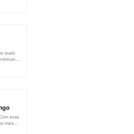
os quais
minicana.
r em Santo
ingo
 Com essa
os mais
azer os