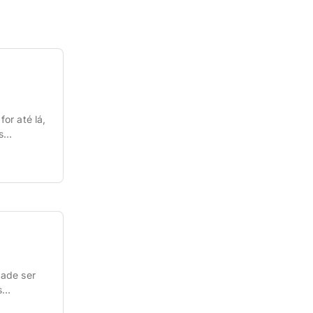
or até lá,
s
 itens
uma […]
dade ser
s
o A