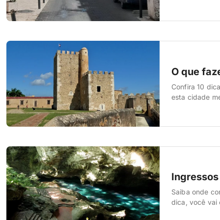
Américas, está
O que faz
Confira 10 dic
esta cidade m
1) Passear na 
Domingo fica p
Ingressos
Saiba onde co
dica, você vai
baratos para 