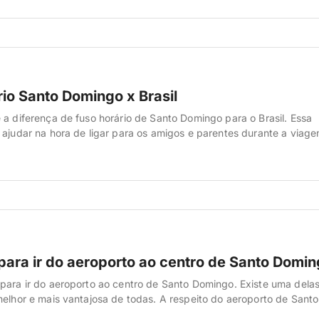
que achamos legal você considerar para a sua viagem […]
rio Santo Domingo x Brasil
 a diferença de fuso horário de Santo Domingo para o Brasil. Essa
 ajudar na hora de ligar para os amigos e parentes durante a viage
são de diferença Santo Domingo para o Brasil? Antes de tudo, se 
iferença de fuso horário de Santo […]
para ir do aeroporto ao centro de Santo Domi
para ir do aeroporto ao centro de Santo Domingo. Existe uma dela
melhor e mais vantajosa de todas. A respeito do aeroporto de Sant
e Santo Domingo, ou também denominado Aeropuerto Internacional