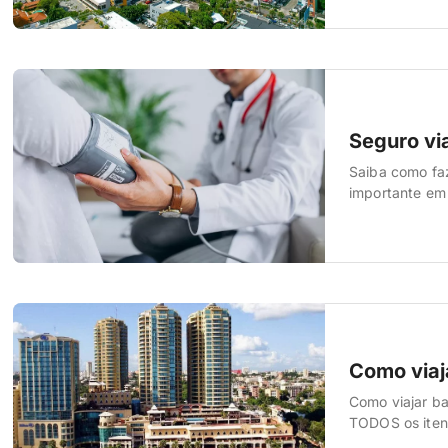
bons, hotéis b
Seguro v
Saiba como fa
importante em 
Como viaj
Como viajar b
TODOS os iten