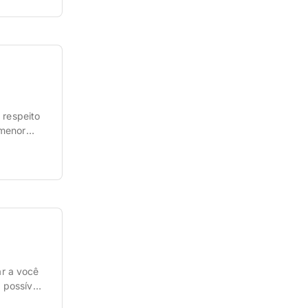
]
 respeito
 menor
serviço
r a você
 possível.
 hotéis