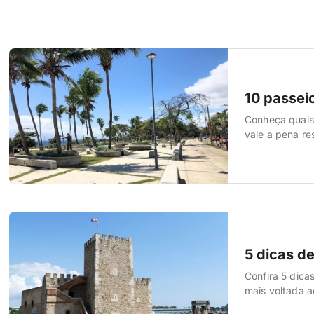
10 passei
Conheça quais 
vale a pena re
atividades e e
mais importan
5 dicas d
Confira 5 dica
mais voltada a
pequenos tamb