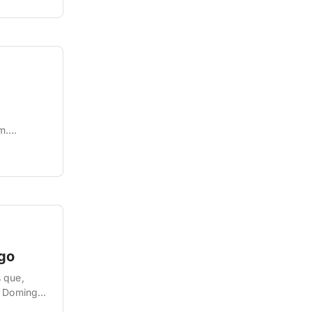
m.
você que
ngo
s que,
o Domingo
 Las