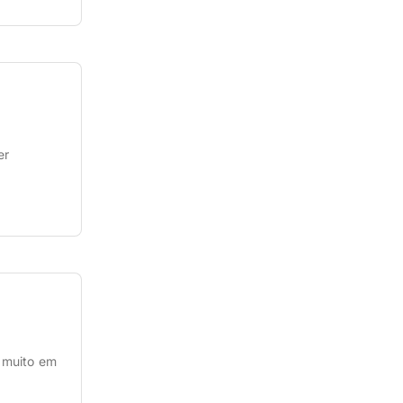
r […]
er
 muito em