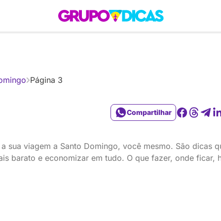
 Roteiros
América do Sul
Brasil
Caribe
Europa
Estados Unidos
Quem So
omingo
Página 3
Compartilhar
r a sua viagem a Santo Domingo, você mesmo. São dicas q
s barato e economizar em tudo. O que fazer, onde ficar, hot