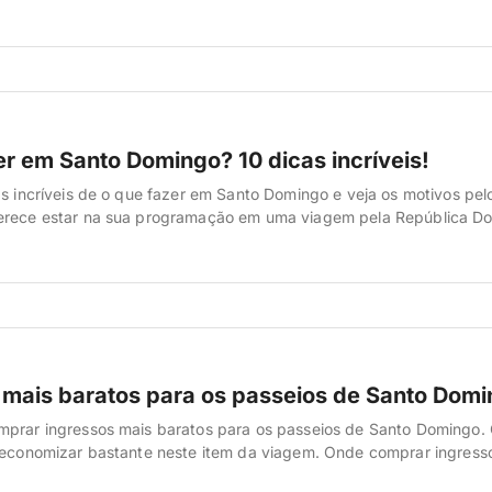
 localizado a 31 km de distância do centro turístico. […]
er em Santo Domingo? 10 dicas incríveis!
as incríveis de o que fazer em Santo Domingo e veja os motivos pel
erece estar na sua programação em uma viagem pela República Do
Cidade Colonial de Santo Domingo A primeira opção de o que faze
or conta de um delicioso passeio […]
 mais baratos para os passeios de Santo Dom
mprar ingressos mais baratos para os passeios de Santo Domingo.
 economizar bastante neste item da viagem. Onde comprar ingress
os passeios de Santo Domingo? Uma super dica para quem quiser f