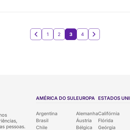
1
2
3
4
AMÉRICA DO SUL
EUROPA
ESTADOS UN
Argentina
Alemanha
Califórnia
mos
Brasil
Áustria
Flórida
iências,
as pessoas.
Chile
Bélgica
Geórgia