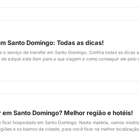
nto Domingo é comprar os ingressos antes, pela Internet. O site […
em Santo Domingo: Todas as dicas!
e o serviço de transfer em Santo Domingo. Confira todas as dicas a
de adquir este item para a sua viagem e como conseguir ele pelo
. A respeito do transfer em Santo Domingo Se você quer adquirir o 
ra a sua viagem a Santo […]
r em Santo Domingo? Melhor região e hotéis!
 ficar hospedado em Santo Domingo. Nesta matéria, vamos mostra
egiões e os bairros da cidade, para você ficar na melhor localização
 dicas dos hotéis que já nos hospedamos por lá. Hotéis incríveis,