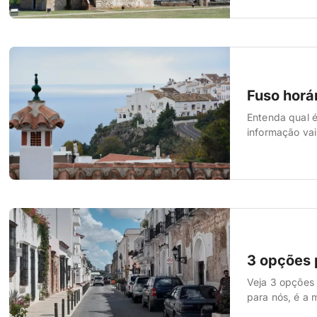
primeira dica 
Fuso horá
Entenda qual é
informação vai
Quantas horas 
quer saber a d
3 opções 
Veja 3 opções 
para nós, é a 
O aeroporto d