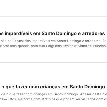
os imperdíveis em Santo Domingo e arredores
são os 10 passeios imperdíveis em Santo Domingo e arredores. Se f
servar uma quantia para curtir algumas destas atividades. Principai
xcursões para curtir em Santo Domingo e nas proximidades Um dos
tes em uma viagem ao exterior, e que nós recomendamos guardar 
e o que fazer com crianças em Santo Domingo
s de o que fazer com crianças em Santo Domingo. Apesar desta ci
os adultos, ela conta com atrativos que podem ser visitados com o
ém. Veja quais são eles. 1) Conhecer a Fortaleza de Santo Doming