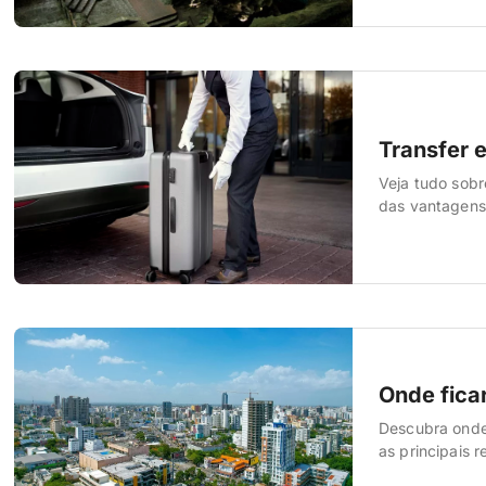
passeios de Sa
Transfer 
Veja tudo sobr
das vantagens 
preço possível
de transfer pa
Onde fica
Descubra onde
as principais r
Também daremos