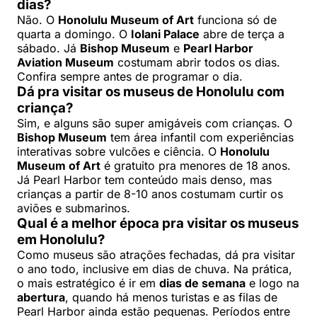
dias?
Não. O
Honolulu Museum of Art
funciona só de
quarta a domingo. O
Iolani Palace
abre de terça a
sábado. Já
Bishop Museum
e
Pearl Harbor
Aviation Museum
costumam abrir todos os dias.
Confira sempre antes de programar o dia.
Dá pra visitar os museus de Honolulu com
criança?
Sim, e alguns são super amigáveis com crianças. O
Bishop Museum
tem área infantil com experiências
interativas sobre vulcões e ciência. O
Honolulu
Museum of Art
é gratuito pra menores de 18 anos.
Já Pearl Harbor tem conteúdo mais denso, mas
crianças a partir de 8-10 anos costumam curtir os
aviões e submarinos.
Qual é a melhor época pra visitar os museus
em Honolulu?
Como museus são atrações fechadas, dá pra visitar
o ano todo, inclusive em dias de chuva. Na prática,
o mais estratégico é ir em
dias de semana
e logo na
abertura
, quando há menos turistas e as filas de
Pearl Harbor ainda estão pequenas. Períodos entre