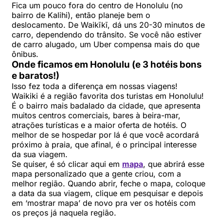
Fica um pouco fora do centro de Honolulu (no
bairro de Kalihi), então planeje bem o
deslocamento. De Waikīkī, dá uns 20-30 minutos de
carro, dependendo do trânsito. Se você não estiver
de carro alugado, um Uber compensa mais do que
ônibus.
Onde ficamos em Honolulu (e 3 hotéis bons
e baratos!)
Isso fez toda a diferença em nossas viagens!
Waikiki é a região favorita dos turistas em Honolulu!
É o bairro mais badalado da cidade, que apresenta
muitos centros comerciais, bares à beira-mar,
atrações turísticas e a maior oferta de hotéis. O
melhor de se hospedar por lá é que você acordará
próximo à praia, que afinal, é o principal interesse
da sua viagem.
Se quiser, é só clicar aqui em
mapa
, que abrirá esse
mapa personalizado que a gente criou, com a
melhor região. Quando abrir, feche o mapa, coloque
a data da sua viagem, clique em pesquisar e depois
em ‘mostrar mapa’ de novo pra ver os hotéis com
os preços já naquela região.