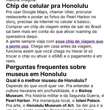
Chip de celular pra Honolulu
Pra usar Google Maps, chamar Uber, procurar
restaurante e postar as fotos do Pearl Harbor no
story, precisar de internet no celular é básico.
Comprar um chip de viagem antes de sair do Brasil
sai bem mais em conta do que ativar roaming da
operadora daqui.
A gente sempre viaja com
esse chip de viagem que
a gente usa
. Chega em casa antes da viagem,
funciona assim que você chega no Havaí (é só
trocar o chip ou ativar o eSIM) e o pagamento é em
reais.
Perguntas frequentes sobre
museus em Honolulu
Qual é o melhor museu de Honolulu?
Depende do que você quer ver. Pra entender a
cultura havaiana em profundidade, é o
Bishop
Museum
. Pra história militar e da Segunda Guerra, é
Pearl Harbor
. Pra monarquia local, o
Iolani Palace
.
Pra arte, o
Honolulu Museum of Art
. Se der pra ir a