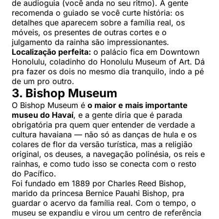
de audioguia (você anda no seu ritmo). A gente
recomenda o guiado se você curte história: os
detalhes que aparecem sobre a família real, os
móveis, os presentes de outras cortes e o
julgamento da rainha são impressionantes.
Localização perfeita:
o palácio fica em Downtown
Honolulu, coladinho do Honolulu Museum of Art. Dá
pra fazer os dois no mesmo dia tranquilo, indo a pé
de um pro outro.
3. Bishop Museum
O Bishop Museum é
o maior e mais importante
museu do Havaí
, e a gente diria que é parada
obrigatória pra quem quer entender de verdade a
cultura havaiana — não só as danças de hula e os
colares de flor da versão turística, mas a religião
original, os deuses, a navegação polinésia, os reis e
rainhas, e como tudo isso se conecta com o resto
do Pacífico.
Foi fundado em 1889 por Charles Reed Bishop,
marido da princesa Bernice Pauahi Bishop, pra
guardar o acervo da família real. Com o tempo, o
museu se expandiu e virou um centro de referência