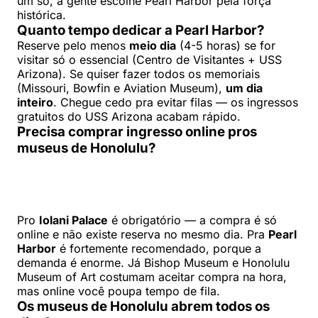
um só, a gente escolhe Pearl Harbor pela força
histórica.
Quanto tempo dedicar a Pearl Harbor?
Reserve pelo menos
meio dia
(4-5 horas) se for
visitar só o essencial (Centro de Visitantes + USS
Arizona). Se quiser fazer todos os memoriais
(Missouri, Bowfin e Aviation Museum),
um dia
inteiro
. Chegue cedo pra evitar filas — os ingressos
gratuitos do USS Arizona acabam rápido.
Precisa comprar ingresso online pros
museus de Honolulu?
Pro
Iolani Palace
é obrigatório — a compra é só
online e não existe reserva no mesmo dia. Pra
Pearl
Harbor
é fortemente recomendado, porque a
demanda é enorme. Já Bishop Museum e Honolulu
Museum of Art costumam aceitar compra na hora,
mas online você poupa tempo de fila.
Os museus de Honolulu abrem todos os