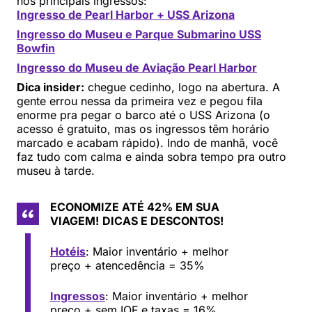
nos principais ingressos:
Ingresso de Pearl Harbor + USS Arizona
Ingresso do Museu e Parque Submarino USS
Bowfin
Ingresso do Museu de Aviação Pearl Harbor
Dica insider:
chegue cedinho, logo na abertura. A
gente errou nessa da primeira vez e pegou fila
enorme pra pegar o barco até o USS Arizona (o
acesso é gratuito, mas os ingressos têm horário
marcado e acabam rápido). Indo de manhã, você
faz tudo com calma e ainda sobra tempo pra outro
museu à tarde.
ECONOMIZE ATÉ 42% EM SUA
VIAGEM!
DICAS E DESCONTOS!
Hotéis
: Maior inventário + melhor
preço + atencedência = 35%
Ingressos
: Maior inventário + melhor
preço + sem IOF e taxas = 16%