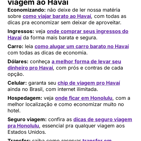
viagem ao Havaí
Economizando:
não deixe de ler nossa matéria
sobre
como viajar barato ao Havaí
, com todas as
dicas pra economizar sem deixar de aproveitar.
Ingressos:
veja
onde comprar seus ingressos do
Havaí
da forma mais barata e segura.
Carro:
leia
como alugar um carro barato no Havaí
com todas as dicas de economia.
Dólares:
conheça
a melhor forma de levar seu
dinheiro pro Havaí
, com prós e contras de cada
opção.
Celular:
garanta seu
chip de viagem pro Havaí
ainda no Brasil, com internet ilimitada.
Hospedagem:
veja
onde ficar em Honolulu
, com a
melhor localização e como economizar muito no
hotel.
Seguro viagem:
confira as
dicas de seguro viagem
pra Honolulu
, essencial pra qualquer viagem aos
Estados Unidos.
Transfer:
saiba como reservar
transfer em