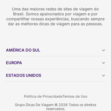
Uma das maiores redes de sites de viagem do
Brasil. Somos apaixonados por viagem e por
compartilhar nossas experiências, buscando sempre
dar as melhores dicas de viagem para as pessoas.
AMÉRICA DO SUL
Argentina
EUROPA
Brasil
Chile
ESTADOS UNIDOS
Colômbia
Peru
Califórnia
Uruguai
Flórida
Política de Privacidade
Termos de Uso
Geórgia
Nova York
Grupo Dicas De Viagem © 2026 Todos os direitos
reservados.
Orlando