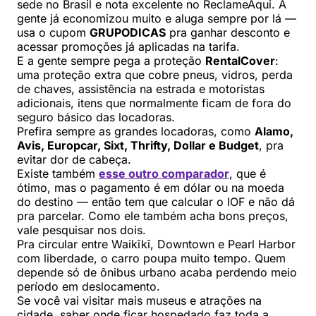
sede no Brasil e nota excelente no ReclameAqui. A
gente já economizou muito e aluga sempre por lá —
usa o cupom
GRUPODICAS
pra ganhar desconto e
acessar promoções já aplicadas na tarifa.
E a gente sempre pega a proteção
RentalCover
:
uma proteção extra que cobre pneus, vidros, perda
de chaves, assistência na estrada e motoristas
adicionais, itens que normalmente ficam de fora do
seguro básico das locadoras.
Prefira sempre as grandes locadoras, como
Alamo,
Avis, Europcar, Sixt, Thrifty, Dollar e Budget
, pra
evitar dor de cabeça.
Existe também
esse outro comparador
, que é
ótimo, mas o pagamento é em dólar ou na moeda
do destino — então tem que calcular o IOF e não dá
pra parcelar. Como ele também acha bons preços,
vale pesquisar nos dois.
Pra circular entre Waikīkī, Downtown e Pearl Harbor
com liberdade, o carro poupa muito tempo. Quem
depende só de ônibus urbano acaba perdendo meio
período em deslocamento.
Se você vai visitar mais museus e atrações na
cidade, saber onde ficar hospedado faz toda a