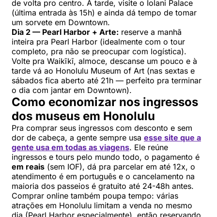
de volta pro centro. À tarde, visite o Iolani Palace
(última entrada às 15h) e ainda dá tempo de tomar
um sorvete em Downtown.
Dia 2 — Pearl Harbor + Arte:
reserve a manhã
inteira pra Pearl Harbor (idealmente com o tour
completo, pra não se preocupar com logística).
Volte pra Waikīkī, almoce, descanse um pouco e à
tarde vá ao Honolulu Museum of Art (nas sextas e
sábados fica aberto até 21h — perfeito pra terminar
o dia com jantar em Downtown).
Como economizar nos ingressos
dos museus em Honolulu
Pra comprar seus ingressos com desconto e sem
dor de cabeça, a gente sempre usa
esse site que a
gente usa em todas as viagens
. Ele reúne
ingressos e tours pelo mundo todo, o pagamento é
em reais
(sem IOF), dá pra parcelar em até 12x, o
atendimento é em português e o cancelamento na
maioria dos passeios é gratuito até 24-48h antes.
Comprar online também poupa tempo: várias
atrações em Honolulu limitam a venda no mesmo
dia (Pearl Harbor especialmente), então reservando