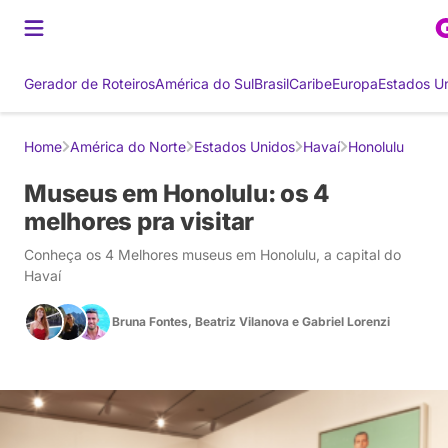
Gerador de Roteiros
América do Sul
Brasil
Caribe
Europa
Estados U
Home
América do Norte
Estados Unidos
Havaí
Honolulu
Museus em Honolulu: os 4
melhores pra visitar
Conheça os 4 Melhores museus em Honolulu, a capital do
Havaí
Bruna Fontes
,
Beatriz Vilanova
e
Gabriel Lorenzi