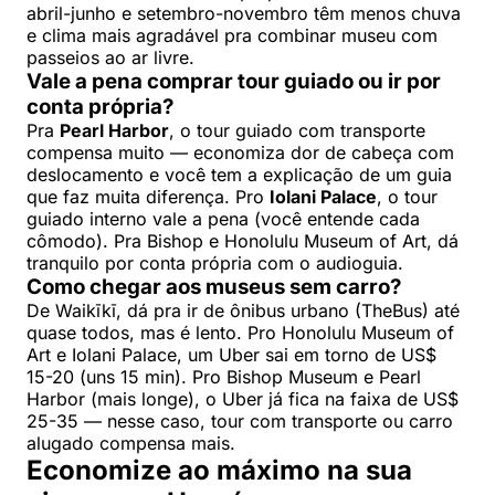
abril-junho e setembro-novembro têm menos chuva
e clima mais agradável pra combinar museu com
passeios ao ar livre.
Vale a pena comprar tour guiado ou ir por
conta própria?
Pra
Pearl Harbor
, o tour guiado com transporte
compensa muito — economiza dor de cabeça com
deslocamento e você tem a explicação de um guia
que faz muita diferença. Pro
Iolani Palace
, o tour
guiado interno vale a pena (você entende cada
cômodo). Pra Bishop e Honolulu Museum of Art, dá
tranquilo por conta própria com o audioguia.
Como chegar aos museus sem carro?
De Waikīkī, dá pra ir de ônibus urbano (TheBus) até
quase todos, mas é lento. Pro Honolulu Museum of
Art e Iolani Palace, um Uber sai em torno de US$
15-20 (uns 15 min). Pro Bishop Museum e Pearl
Harbor (mais longe), o Uber já fica na faixa de US$
25-35 — nesse caso, tour com transporte ou carro
alugado compensa mais.
Economize ao máximo na sua