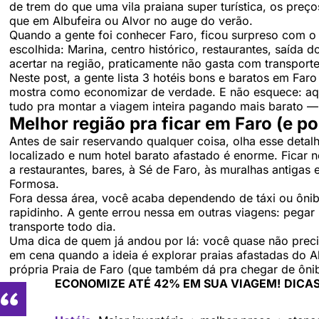
de trem do que uma vila praiana super turística, os p
que em Albufeira ou Alvor no auge do verão.
Quando a gente foi conhecer Faro, ficou surpreso com 
escolhida: Marina, centro histórico, restaurantes, saída 
acertar na região, praticamente não gasta com transport
Neste post, a gente lista 3 hotéis bons e baratos em Faro
mostra como economizar de verdade. E não esquece: aq
tudo pra montar a viagem inteira pagando mais barato — h
Melhor região pra ficar em Faro (e po
Antes de sair reservando qualquer coisa, olha esse detal
localizado e num hotel barato afastado é enorme. Ficar 
a restaurantes, bares, à Sé de Faro, às muralhas antigas
Formosa.
Fora dessa área, você acaba dependendo de táxi ou ônib
rapidinho. A gente errou nessa em outras viagens: pega
transporte todo dia.
Uma dica de quem já andou por lá: você quase não precis
em cena quando a ideia é explorar praias afastadas do A
própria Praia de Faro (que também dá pra chegar de ôni
ECONOMIZE ATÉ 42% EM SUA VIAGEM!
DICAS