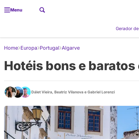
Menu
Gerador de
Home
Europa
Portugal
Algarve
Hotéis bons e baratos
Dálet Vieira
,
Beatriz Vilanova
e
Gabriel Lorenzi