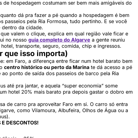
reços de hospedagem costumam ser bem mais amigáveis do
o quanto dá pra fazer a pé quando a hospedagem é bem
dos passeios pela Ria Formosa, tudo pertinho. E se você
e dentro da cidade.
 que valem o clique, explica em qual região vale ficar e
ui no nosso
guia completo do Algarve
a gente reuniu
otel, transporte, seguro, comida, chip e ingressos.
r que isso importa)
he: em Faro, a diferença entre ficar num hotel barato bem
no
centro histórico ou perto da Marina
te dá acesso a pé
 e ao ponto de saída dos passeios de barco pela Ria
us até pra jantar, e aquela “super economia” some
r um hotel 20% mais barato pra depois gastar o dobro em
a de carro pra aproveitar Faro em si. O carro só entra
lgarve, como Vilamoura, Albufeira, Olhos de Água ou a
bus).
 E DESCONTOS!