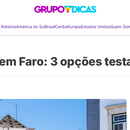
 Roteiros
América do Sul
Brasil
Caribe
Europa
Estados Unidos
Quem So
 em Faro: 3 opções tes