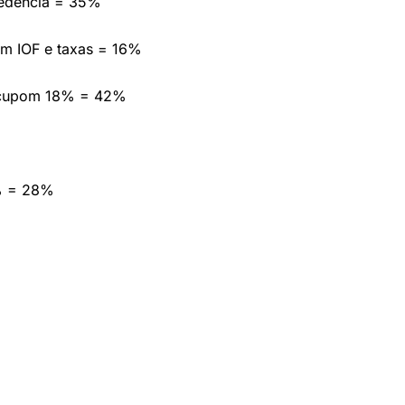
cedência = 35%
em IOF e taxas = 16%
 cupom 18% = 42%
% = 28%