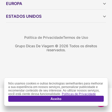
Argentina
EUROPA
Brasil
Chile
ESTADOS UNIDOS
Colômbia
Peru
Califórnia
Uruguai
Flórida
Política de Privacidade
Termos de Uso
Geórgia
Nova York
Grupo Dicas De Viagem © 2026 Todos os direitos
reservados.
Orlando
Nós usamos cookies e outras tecnologias semelhantes para melhorar
a sua experiência em nossos serviços, personalizar publicidade e
recomendar conteúdo de seu interesse. Ao utilizar nossos serviços,
Políticas de Privacidade
você está ciente dessa funcionalidade.
Aceito