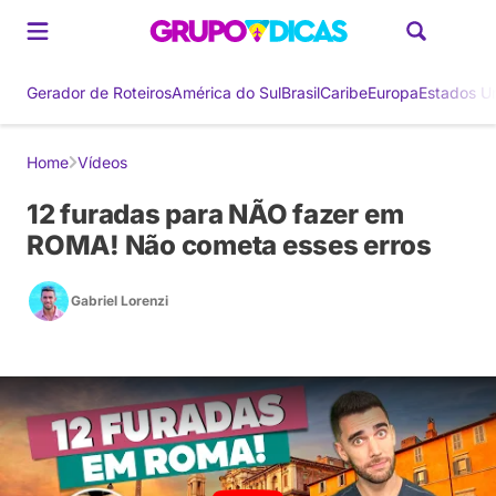
Gerador de Roteiros
América do Sul
Brasil
Caribe
Europa
Estados U
Home
Vídeos
12 furadas para NÃO fazer em
ROMA! Não cometa esses erros
Gabriel Lorenzi