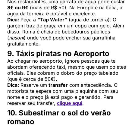
Nos restaurantes, uma garrafa de água pode custar
8€ ou 9€
(mais de R$ 50). Na Europa e na Itália, a
água da torneira é potável e excelente.
Dica:
Peça a
“Tap Water”
(água de torneira). O
garçom traz de graça em um copo com gelo. Além
disso, Roma é cheia de bebedouros públicos
(
nasoni
) onde você pode encher sua garrafinha
gratuitamente.
9. Táxis piratas no Aeroporto
Ao chegar no aeroporto, ignore pessoas que te
abordam oferecendo táxi, mesmo que usem coletes
oficiais. Eles cobram o dobro do preço tabelado
(que é cerca de 50€).
Dica:
Reserve um
transfer
com antecedência. O
motorista te espera com uma plaquinha com seu
nome e o preço já está pago e garantido. Para
reservar seu transfer,
clique aqui
.
10. Subestimar o sol do verão
romano