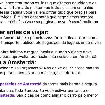
vai encontrar todos os links que citamos no vídeo e os
da. Uma forma de mantermos todos eles em um único
 Nessa página você vai encontrar tudo que precisa para
erviços. E muitos descontos que negociamos sempre
camente! Já salva essa página que você usará muito no
r antes de viajar:
r a Amsterdã pela primeira vez. Desde dicas sobre como
 transporte público, até sugestões de lugares imperdíveis
re hábitos e regras locais que todo viajante deve
o para aproveitar ao máximo sua estadia em Amsterdã!
 a Amsterdã:
melhor o seu orçamento? Não deixe de ler nossa matéria
cas para economizar ao máximo, sem deixar de
 passeios de Amsterdã
da forma mais barata e segura.
Holanda e toda Europa. Se você estiver pensando em
msterdã
. São dicas de como alugar o carro pelo menor