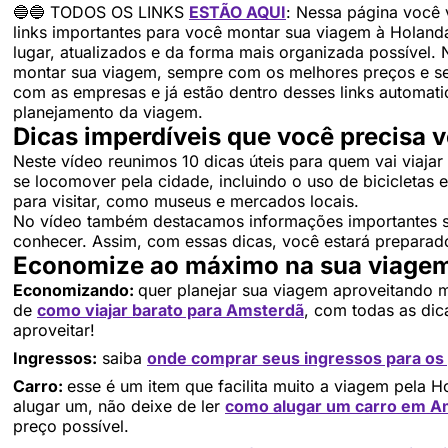
🔵🔵 TODOS OS LINKS
ESTÃO AQUI
: Nessa página você 
links importantes para você montar sua viagem à Holan
lugar, atualizados e da forma mais organizada possível.
montar sua viagem, sempre com os melhores preços e s
com as empresas e já estão dentro desses links automati
planejamento da viagem.
Dicas imperdíveis que você precisa ve
Neste vídeo reunimos 10 dicas úteis para quem vai viaja
se locomover pela cidade, incluindo o uso de bicicletas e
para visitar, como museus e mercados locais.
No vídeo também destacamos informações importantes sob
conhecer. Assim, com essas dicas, você estará preparad
Economize ao máximo na sua viagem
Economizando:
quer planejar sua viagem aproveitando 
de
como viajar barato para Amsterdã
, com todas as di
aproveitar!
Ingressos:
saiba
onde comprar seus ingressos para os
Carro:
esse é um item que facilita muito a viagem pela 
alugar um, não deixe de ler
como alugar um carro em A
preço possível.