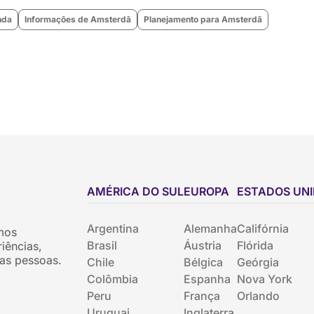
nda
Informações de Amsterdã
Planejamento para Amsterdã
AMÉRICA DO SUL
EUROPA
ESTADOS UN
Argentina
Alemanha
Califórnia
mos
Brasil
Áustria
Flórida
iências,
as pessoas.
Chile
Bélgica
Geórgia
Colômbia
Espanha
Nova York
Peru
França
Orlando
Uruguai
Inglaterra