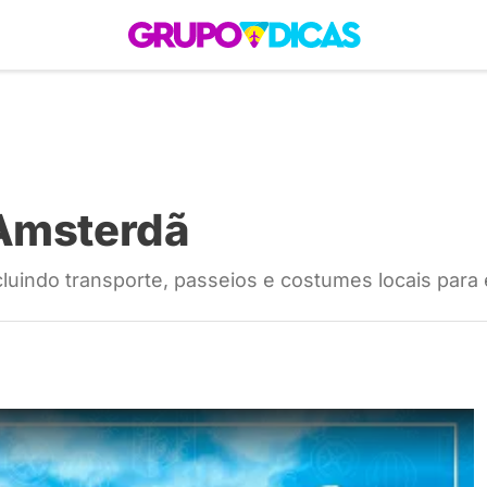
 Roteiros
América do Sul
Brasil
Caribe
Europa
Estados Unidos
Quem So
 Amsterdã
cluindo transporte, passeios e costumes locais para