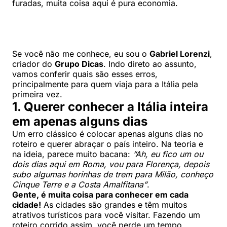
furadas, muita coisa aqui é pura economia.
Se você não me conhece, eu sou o
Gabriel Lorenzi
,
criador do
Grupo Dicas
. Indo direto ao assunto,
vamos conferir quais são esses erros,
principalmente para quem viaja para a Itália pela
primeira vez.
1. Querer conhecer a Itália inteira
em apenas alguns dias
Um erro clássico é colocar apenas alguns dias no
roteiro e querer abraçar o país inteiro. Na teoria e
na ideia, parece muito bacana:
“Ah, eu fico um ou
dois dias aqui em Roma, vou para Florença, depois
subo algumas horinhas de trem para Milão, conheço
Cinque Terre e a Costa Amalfitana”
.
Gente, é muita coisa para conhecer em cada
cidade!
As cidades são grandes e têm muitos
atrativos turísticos para você visitar. Fazendo um
roteiro corrido assim, você perde um tempo