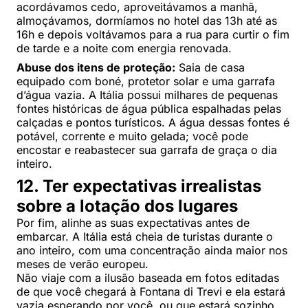
acordávamos cedo, aproveitávamos a manhã,
almoçávamos, dormíamos no hotel das 13h até as
16h e depois voltávamos para a rua para curtir o fim
de tarde e a noite com energia renovada.
Abuse dos itens de proteção:
Saia de casa
equipado com boné, protetor solar e uma garrafa
d’água vazia. A Itália possui milhares de pequenas
fontes históricas de água pública espalhadas pelas
calçadas e pontos turísticos. A água dessas fontes é
potável, corrente e muito gelada; você pode
encostar e reabastecer sua garrafa de graça o dia
inteiro.
12. Ter expectativas irrealistas
sobre a lotação dos lugares
Por fim, alinhe as suas expectativas antes de
embarcar. A Itália está cheia de turistas durante o
ano inteiro, com uma concentração ainda maior nos
meses de verão europeu.
Não viaje com a ilusão baseada em fotos editadas
de que você chegará à Fontana di Trevi e ela estará
vazia esperando por você, ou que estará sozinho