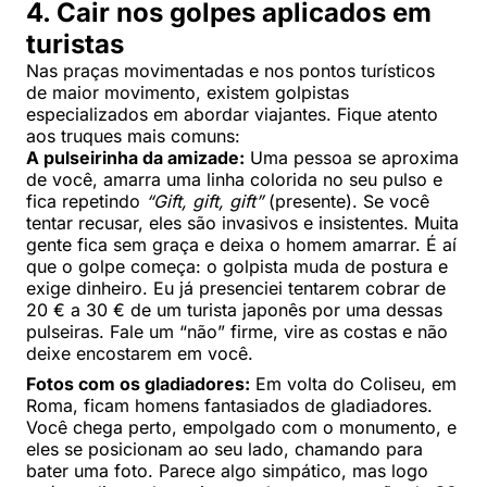
4. Cair nos golpes aplicados em
turistas
Nas praças movimentadas e nos pontos turísticos
de maior movimento, existem golpistas
especializados em abordar viajantes. Fique atento
aos truques mais comuns:
A pulseirinha da amizade:
Uma pessoa se aproxima
de você, amarra uma linha colorida no seu pulso e
fica repetindo
“Gift, gift, gift”
(presente). Se você
tentar recusar, eles são invasivos e insistentes. Muita
gente fica sem graça e deixa o homem amarrar. É aí
que o golpe começa: o golpista muda de postura e
exige dinheiro. Eu já presenciei tentarem cobrar de
20 € a 30 € de um turista japonês por uma dessas
pulseiras. Fale um “não” firme, vire as costas e não
deixe encostarem em você.
Fotos com os gladiadores:
Em volta do Coliseu, em
Roma, ficam homens fantasiados de gladiadores.
Você chega perto, empolgado com o monumento, e
eles se posicionam ao seu lado, chamando para
bater uma foto. Parece algo simpático, mas logo