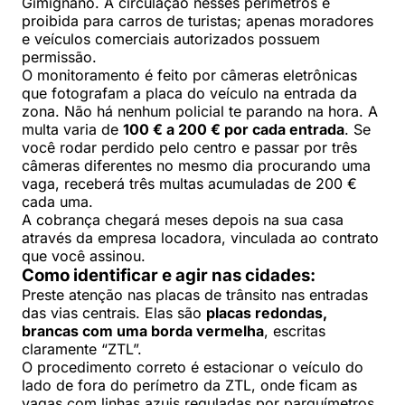
Gimignano. A circulação nesses perímetros é
proibida para carros de turistas; apenas moradores
e veículos comerciais autorizados possuem
permissão.
O monitoramento é feito por câmeras eletrônicas
que fotografam a placa do veículo na entrada da
zona. Não há nenhum policial te parando na hora. A
multa varia de
100 € a 200 € por cada entrada
. Se
você rodar perdido pelo centro e passar por três
câmeras diferentes no mesmo dia procurando uma
vaga, receberá três multas acumuladas de 200 €
cada uma.
A cobrança chegará meses depois na sua casa
através da empresa locadora, vinculada ao contrato
que você assinou.
Como identificar e agir nas cidades:
Preste atenção nas placas de trânsito nas entradas
das vias centrais. Elas são
placas redondas,
brancas com uma borda vermelha
, escritas
claramente “ZTL”.
O procedimento correto é estacionar o veículo do
lado de fora do perímetro da ZTL, onde ficam as
vagas com linhas azuis reguladas por parquímetros