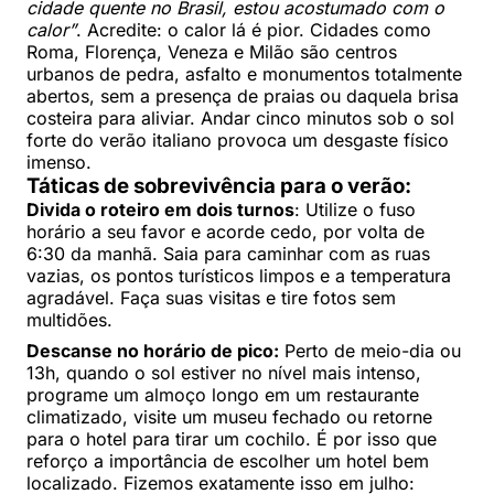
cidade quente no Brasil, estou acostumado com o
calor”
. Acredite: o calor lá é pior. Cidades como
Roma, Florença, Veneza e Milão são centros
urbanos de pedra, asfalto e monumentos totalmente
abertos, sem a presença de praias ou daquela brisa
costeira para aliviar. Andar cinco minutos sob o sol
forte do verão italiano provoca um desgaste físico
imenso.
Táticas de sobrevivência para o verão:
Divida o roteiro em dois turnos
: Utilize o fuso
horário a seu favor e acorde cedo, por volta de
6:30 da manhã. Saia para caminhar com as ruas
vazias, os pontos turísticos limpos e a temperatura
agradável. Faça suas visitas e tire fotos sem
multidões.
Descanse no horário de pico:
Perto de meio-dia ou
13h, quando o sol estiver no nível mais intenso,
programe um almoço longo em um restaurante
climatizado, visite um museu fechado ou retorne
para o hotel para tirar um cochilo. É por isso que
reforço a importância de escolher um hotel bem
localizado. Fizemos exatamente isso em julho: