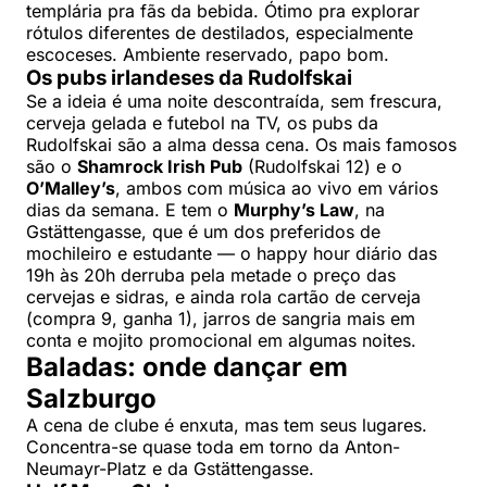
templária pra fãs da bebida. Ótimo pra explorar
rótulos diferentes de destilados, especialmente
escoceses. Ambiente reservado, papo bom.
Os pubs irlandeses da Rudolfskai
Se a ideia é uma noite descontraída, sem frescura,
cerveja gelada e futebol na TV, os pubs da
Rudolfskai são a alma dessa cena. Os mais famosos
são o
Shamrock Irish Pub
(Rudolfskai 12) e o
O’Malley’s
, ambos com música ao vivo em vários
dias da semana. E tem o
Murphy’s Law
, na
Gstättengasse, que é um dos preferidos de
mochileiro e estudante — o happy hour diário das
19h às 20h derruba pela metade o preço das
cervejas e sidras, e ainda rola cartão de cerveja
(compra 9, ganha 1), jarros de sangria mais em
conta e mojito promocional em algumas noites.
Baladas: onde dançar em
Salzburgo
A cena de clube é enxuta, mas tem seus lugares.
Concentra-se quase toda em torno da Anton-
Neumayr-Platz e da Gstättengasse.