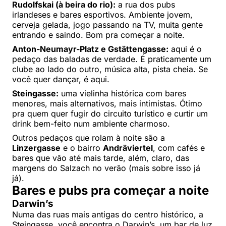
Rudolfskai (à beira do rio):
a rua dos pubs
irlandeses e bares esportivos. Ambiente jovem,
cerveja gelada, jogo passando na TV, muita gente
entrando e saindo. Bom pra começar a noite.
Anton-Neumayr-Platz e Gstättengasse:
aqui é o
pedaço das baladas de verdade. É praticamente um
clube ao lado do outro, música alta, pista cheia. Se
você quer dançar, é aqui.
Steingasse:
uma vielinha histórica com bares
menores, mais alternativos, mais intimistas. Ótimo
pra quem quer fugir do circuito turístico e curtir um
drink bem-feito num ambiente charmoso.
Outros pedaços que rolam à noite são a
Linzergasse
e o bairro
Andräviertel
, com cafés e
bares que vão até mais tarde, além, claro, das
margens do Salzach no verão (mais sobre isso já
já).
Bares e pubs pra começar a noite
Darwin’s
Numa das ruas mais antigas do centro histórico, a
Steingasse, você encontra o Darwin’s, um bar de luz