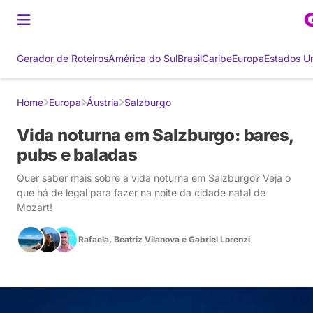
Gerador de Roteiros
América do Sul
Brasil
Caribe
Europa
Estados U
Home
Europa
Áustria
Salzburgo
Vida noturna em Salzburgo: bares,
pubs e baladas
Quer saber mais sobre a vida noturna em Salzburgo? Veja o
que há de legal para fazer na noite da cidade natal de
Mozart!
Rafaela
,
Beatriz Vilanova
e
Gabriel Lorenzi