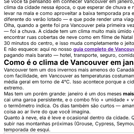
Se você tá pensando em conhecer Vancouver em janeiro, e
clima da cidade nessa época, o que esperar de chuva e ne
levar na mala e como aproveitar a baixa temporada pr
diferente do verão lotado — e que pode render uma viagem
Olha, quando a gente foi pra Vancouver pela primeira vez
— foi a chuva. A cidade tem um clima muito mais úmido 
encontrar ruas cobertas de neve como em filme de Nata
30 minutos do centro, e isso muda completamente o jeito
E não esquece: aqui no nosso
guia completo de Vancou
pagando mais barato — hotel, transporte, seguro, comida
Como é o clima de Vancouver em jan
Vancouver tem um dos invernos mais amenos do Canadá.
com facilidade, em Vancouver as temperaturas costumam
média geral em torno de 4°C. Isso acontece porque a cida
extremo.
Mas tem um porém grande: janeiro é um dos meses
mais
cai uma garoa persistente, e o combo frio + umidade + 
o termômetro indica. Os dias também são curtos — aman
coisa ao ar livre do que você imagina.
Quanto à neve, ela é leve e ocasional dentro da cidade.
subir nas montanhas próximas (Grouse, Cypress, Seymour
temporada de esqui.