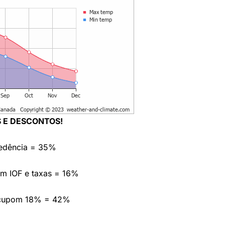
 E DESCONTOS!
cedência = 35%
em IOF e taxas = 16%
 cupom 18% = 42%