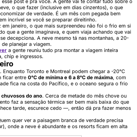
sse post é pra você. A gente vai te contar tudo sobre o
ve, o que fazer (inclusive em dias cinzentos), o que
a economizar de verdade. É um mês com pegada bem
 incrível se você se preparar direitinho.
 em janeiro, o que mais surpreendeu não foi o frio em si
do que a gente imaginava, e quem viaja achando que vai
l se decepciona. A neve mesmo tá nas montanhas, a 20-
 de planejar a viagem.
ver
a gente reuniu tudo pra montar a viagem inteira
, chip e ingressos.
eiro
 Enquanto Toronto e Montreal podem chegar a -20°C
 ficar entre
0°C de mínima e 6 a 8°C de máxima
, com
de fica na costa do Pacífico, e o oceano segura o frio
 chuvosos do ano
. Cerca de metade do mês chove ou
vento faz a sensação térmica ser bem mais baixa do que
hece tarde, escurece cedo —, então dá pra fazer menos
 Quem quer ver a paisagem branca de verdade precisa
), onde a neve é abundante e os resorts ficam em alta