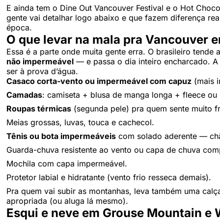
E ainda tem o Dine Out Vancouver Festival e o Hot Choco
gente vai detalhar logo abaixo e que fazem diferença rea
época.
O que levar na mala pra Vancouver e
Essa é a parte onde muita gente erra. O brasileiro tende
não impermeável
— e passa o dia inteiro encharcado. A 
ser à prova d’água.
Casaco corta-vento ou impermeável com capuz
(mais i
Camadas
: camiseta + blusa de manga longa + fleece ou 
Roupas térmicas
(segunda pele) pra quem sente muito fr
Meias grossas, luvas, touca e cachecol.
Tênis ou bota impermeáveis
com solado aderente — chã
Guarda-chuva resistente ao vento ou capa de chuva com
Mochila com capa impermeável.
Protetor labial e hidratante (vento frio resseca demais).
Pra quem vai subir as montanhas, leva também uma calça 
apropriada (ou aluga lá mesmo).
Esqui e neve em Grouse Mountain e 