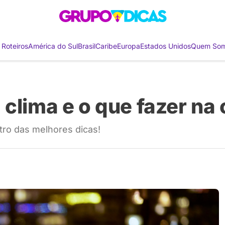
 Roteiros
América do Sul
Brasil
Caribe
Europa
Estados Unidos
Quem So
clima e o que fazer na
tro das melhores dicas!