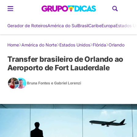
Gerador de Roteiros
América do Sul
Brasil
Caribe
Europa
Estados U
Home
América do Norte
Estados Unidos
Flórida
Orlando
Transfer brasileiro de Orlando ao
Aeroporto de Fort Lauderdale
Bruna Fontes
e
Gabriel Lorenzi