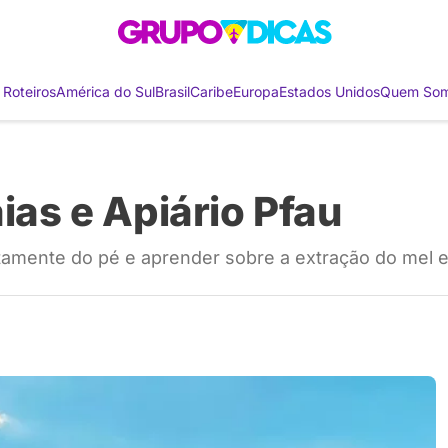
 Roteiros
América do Sul
Brasil
Caribe
Europa
Estados Unidos
Quem So
aias e Apiário Pfau
retamente do pé e aprender sobre a extração do mel 