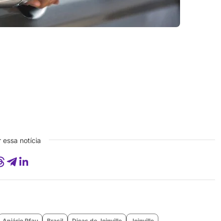
 essa notícia
Apiário Pfau
Brasil
Dicas de Joinville
Joinville