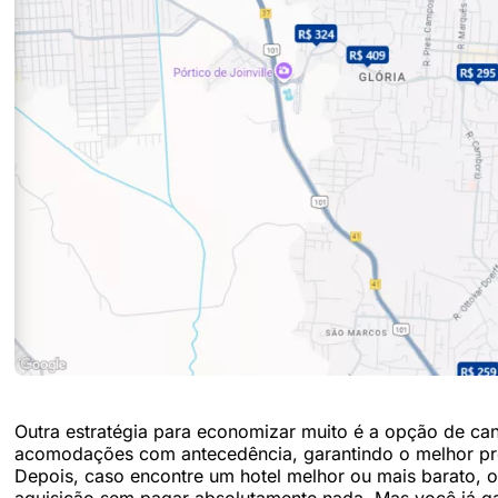
Outra estratégia para economizar muito é a opção de can
acomodações com antecedência, garantindo o melhor pre
Depois, caso encontre um hotel melhor ou mais barato, 
aquisição sem pagar absolutamente nada. Mas você já g