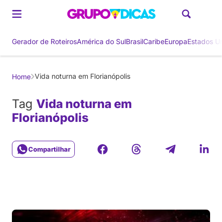
Gerador de Roteiros
América do Sul
Brasil
Caribe
Europa
Estados U
Vida noturna em Florianópolis
Home
Tag
Vida noturna em
Florianópolis
Compartilhar