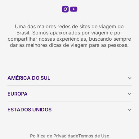
Uma das maiores redes de sites de viagem do
Brasil. Somos apaixonados por viagem e por
compartilhar nossas experiências, buscando sempre
dar as melhores dicas de viagem para as pessoas.
AMÉRICA DO SUL
Argentina
EUROPA
Brasil
Chile
ESTADOS UNIDOS
Colômbia
Peru
Califórnia
Uruguai
Flórida
Política de Privacidade
Termos de Uso
Geórgia