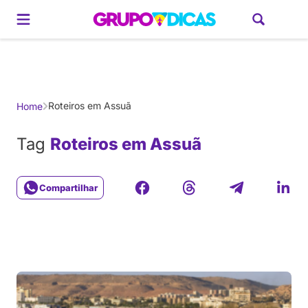
Gerador de Roteiros
América do Sul
Brasil
Caribe
Europa
Estados U
Roteiros em Assuã
Home
Tag
Roteiros em Assuã
Compartilhar