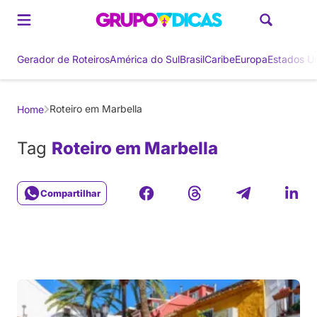
Gerador de Roteiros
América do Sul
Brasil
Caribe
Europa
Estados U
Roteiro em Marbella
Home
Tag
Roteiro em Marbella
Compartilhar