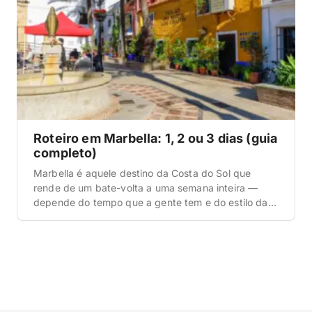
Roteiro em Marbella: 1, 2 ou 3 dias (guia
completo)
Marbella é aquele destino da Costa do Sol que
rende de um bate-volta a uma semana inteira —
depende do tempo que a gente tem e do estilo da
viagem. Quando a gente foi pela primeira vez,
achou que um dia bastava; saímos de lá querendo
mais três. Por isso montamos esse roteiro em blocos
[…]