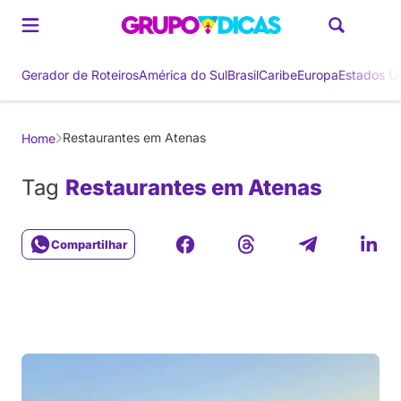
Gerador de Roteiros
América do Sul
Brasil
Caribe
Europa
Estados U
Restaurantes em Atenas
Home
Tag
Restaurantes em Atenas
Compartilhar