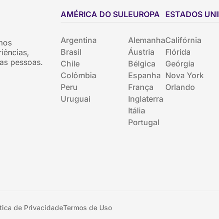
AMÉRICA DO SUL
EUROPA
ESTADOS UN
Argentina
Alemanha
Califórnia
mos
Brasil
Áustria
Flórida
iências,
as pessoas.
Chile
Bélgica
Geórgia
Colômbia
Espanha
Nova York
Peru
França
Orlando
Uruguai
Inglaterra
Itália
Portugal
ítica de Privacidade
Termos de Uso