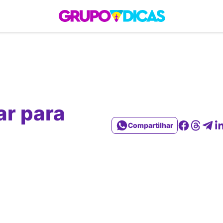
 Roteiros
América do Sul
Brasil
Caribe
Europa
Estados Unidos
Quem So
ar para
Compartilhar