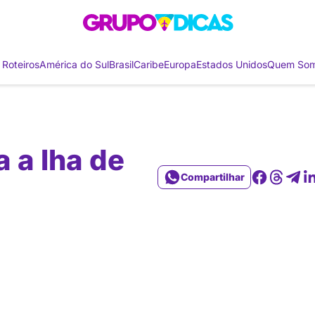
 Roteiros
América do Sul
Brasil
Caribe
Europa
Estados Unidos
Quem So
 a lha de
Compartilhar