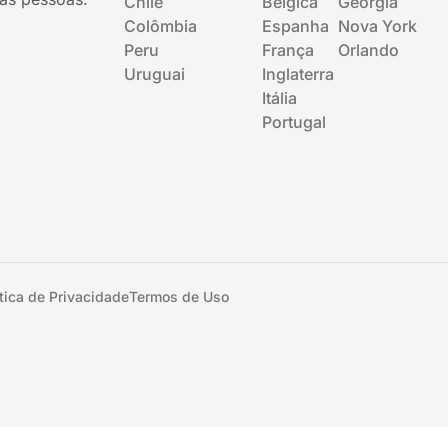
Chile
Bélgica
Geórgia
Colômbia
Espanha
Nova York
Peru
França
Orlando
Uruguai
Inglaterra
Itália
Portugal
ítica de Privacidade
Termos de Uso