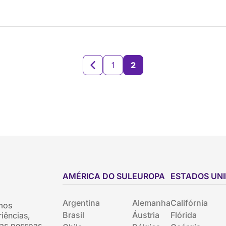
1
2
AMÉRICA DO SUL
EUROPA
ESTADOS UN
Argentina
Alemanha
Califórnia
mos
Brasil
Áustria
Flórida
iências,
as pessoas.