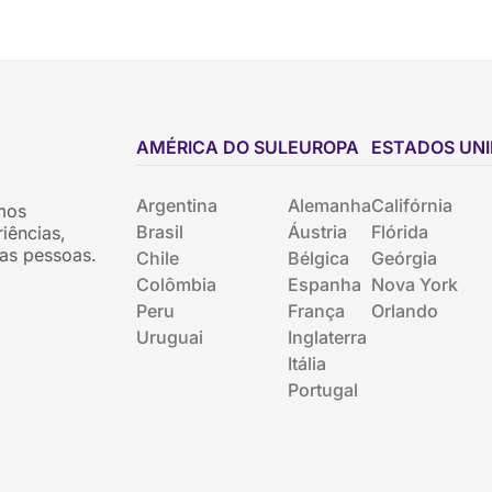
AMÉRICA DO SUL
EUROPA
ESTADOS UN
Argentina
Alemanha
Califórnia
mos
Brasil
Áustria
Flórida
iências,
as pessoas.
Chile
Bélgica
Geórgia
Colômbia
Espanha
Nova York
Peru
França
Orlando
Uruguai
Inglaterra
Itália
Portugal