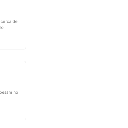
 cerca de
lo.
 pesam no