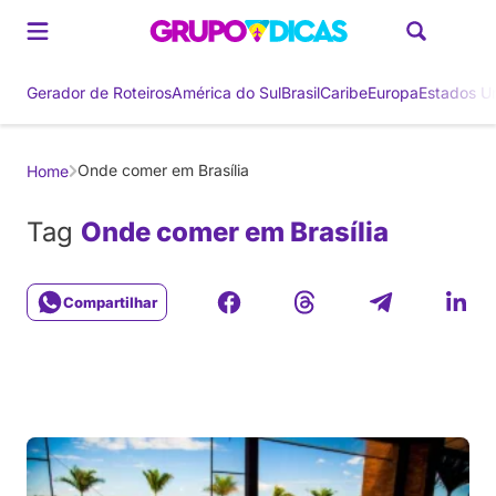
Gerador de Roteiros
América do Sul
Brasil
Caribe
Europa
Estados U
Onde comer em Brasília
Home
Tag
Onde comer em Brasília
Compartilhar