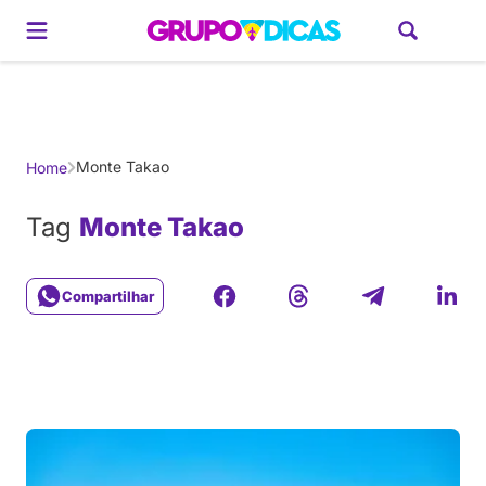
Gerador de Roteiros
América do Sul
Brasil
Caribe
Europa
Estados U
Monte Takao
Home
Tag
Monte Takao
Compartilhar