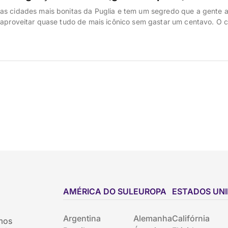
as cidades mais bonitas da Puglia e tem um segredo que a gente 
 aproveitar quase tudo de mais icônico sem gastar um centavo. O 
iro é um museu barroco a céu aberto, e boa parte do encanto está j
observar as fachadas em pedra […]
AMÉRICA DO SUL
EUROPA
ESTADOS UN
Argentina
Alemanha
Califórnia
mos