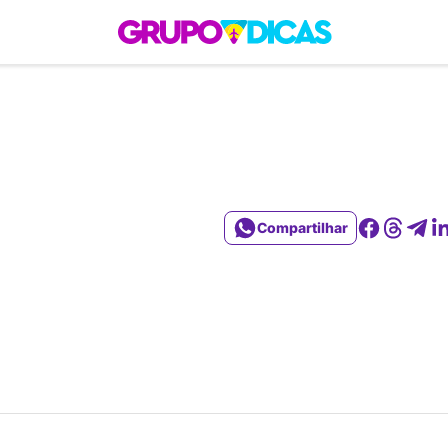
 Roteiros
América do Sul
Brasil
Caribe
Europa
Estados Unidos
Quem So
Compartilhar