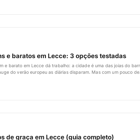
clara local que […]
ns e baratos em Lecce: 3 opções testadas
m e barato em Lecce dá trabalho: a cidade é uma das joias do barr
o auge do verão europeu as diárias disparam. Mas com um pouco de
 a região certa, dá pra ficar bem localizado sem estourar o orçame
a gente reuniu 3 […]
os de graça em Lecce (guia completo)