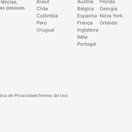
Brasil
Áustria
Flórida
iências,
as pessoas.
Chile
Bélgica
Geórgia
Colômbia
Espanha
Nova York
Peru
França
Orlando
Uruguai
Inglaterra
Itália
Portugal
ítica de Privacidade
Termos de Uso