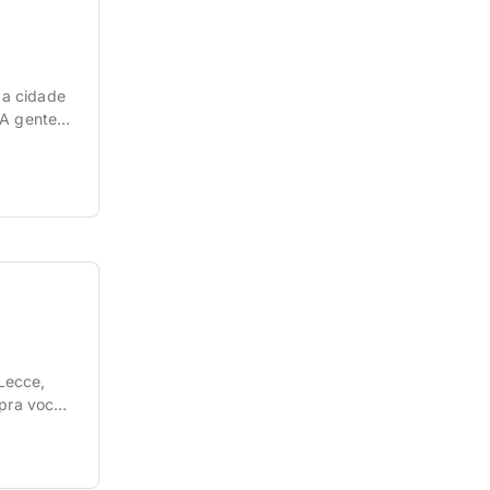
 a cidade
 A gente
reço e
Lecce,
 pra você
-voltas