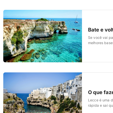
Bate e vo
Se você vai p
melhores bases
pra chegar em 
castelos medie
O que faz
Lecce é uma d
rápida e sai q
capital do Sal