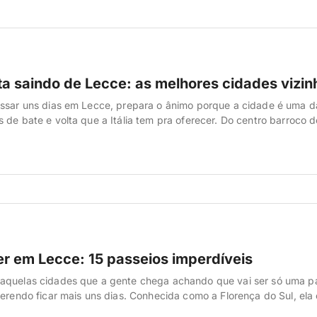
lta saindo de Lecce: as melhores cidades vizin
assar uns dias em Lecce, prepara o ânimo porque a cidade é uma d
 de bate e volta que a Itália tem pra oferecer. Do centro barroco d
pouco mais de meia hora em vilarejos brancos, praias de água tra
vais e cidades cinematográficas do […]
er em Lecce: 15 passeios imperdíveis
aquelas cidades que a gente chega achando que vai ser só uma p
uerendo ficar mais uns dias. Conhecida como a Florença do Sul, ela 
ento e tem um centro histórico barroco de tirar o queixo — todo con