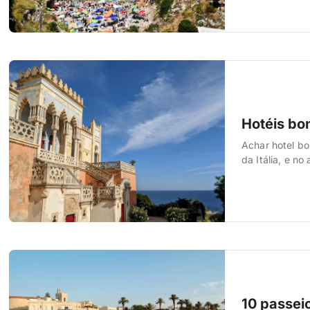
com uma pedra 
Hotéis bo
Achar hotel bo
da Itália, e n
planejamento e
Nesta matéria 
10 passei