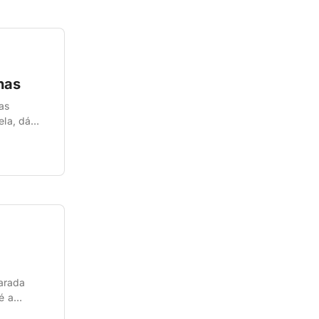
has
as
ela, dá
nsparente,
arada
é a
struído