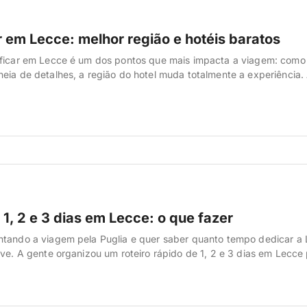
r em Lecce: melhor região e hotéis baratos
 ficar em Lecce é um dos pontos que mais impacta a viagem: como
eia de detalhes, a região do hotel muda totalmente a experiência.
nte por lá e reuniu tudo o que aprendeu sobre bairros, faixas de p
muns pra você não […]
 1, 2 e 3 dias em Lecce: o que fazer
ntando a viagem pela Puglia e quer saber quanto tempo dedicar a 
lve. A gente organizou um roteiro rápido de 1, 2 e 3 dias em Lecce
elhor da cidade sem correria — desde a Piazza del Duomo até bate
Gruta da […]