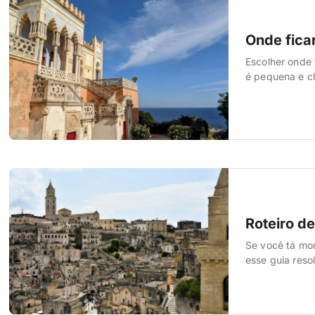
Onde fica
Escolher onde
é pequena e ch
já andou basta
armadilhas co
Roteiro de
Se você tá mo
esse guia reso
aproveitar o m
pra Otranto e 