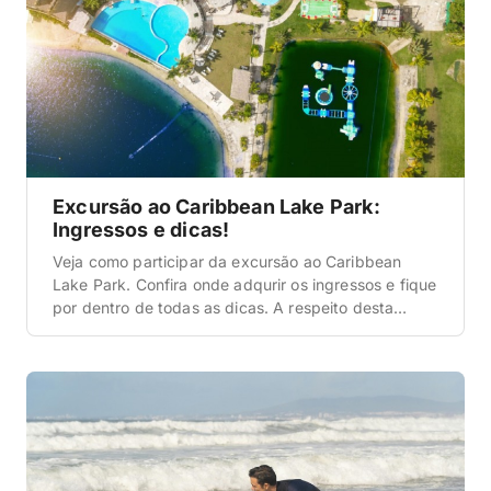
Excursão ao Caribbean Lake Park:
Ingressos e dicas!
Veja como participar da excursão ao Caribbean
Lake Park. Confira onde adqurir os ingressos e fique
por dentro de todas as dicas. A respeito desta
excursão A excursão ao Caribbean Lake Park é
super legal, pois possibilita que você tenha um dia
repleto de diversão, seja em família, com os amigos
ou em uma viagem […]