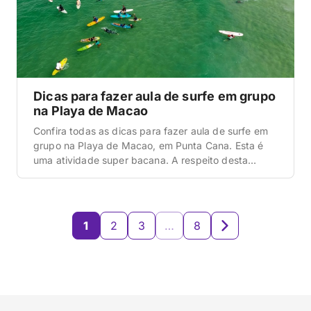
Dicas para fazer aula de surfe em grupo
na Playa de Macao
Confira todas as dicas para fazer aula de surfe em
grupo na Playa de Macao, em Punta Cana. Esta é
uma atividade super bacana. A respeito desta
atividade A aula de surfe em grupo na Playa de
Macao é perfeita para os amantes deste esporte,
ou, ainda, para os que desejarem aprender a surfar.
Quanto […]
1
2
3
…
8