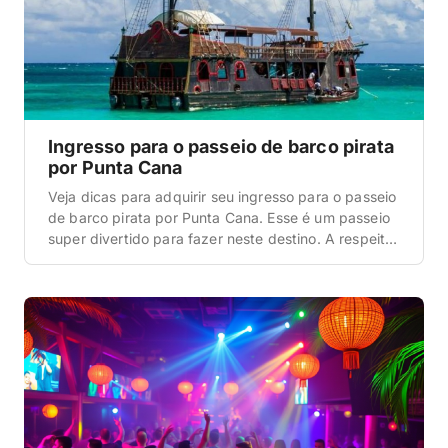
Ingresso para o passeio de barco pirata
por Punta Cana
Veja dicas para adquirir seu ingresso para o passeio
de barco pirata por Punta Cana. Esse é um passeio
super divertido para fazer neste destino. A respeito
deste passeio O passeio de barco pirata por Punta
Cana é super legal, pois possibilita que você viva
uma aventura em meio a piratas, lendas e tesouros.
Esta, […]