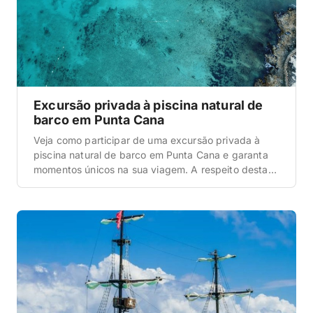
Excursão privada à piscina natural de
barco em Punta Cana
Veja como participar de uma excursão privada à
piscina natural de barco em Punta Cana e garanta
momentos únicos na sua viagem. A respeito desta
excursão A excursão privada à piscina natural de
Punta Cana é uma delícia, pois você tem a
oportunidade de desfrutar de um cenário
cinematográfico. Quanto ao itinerário dela, saiba
que […]