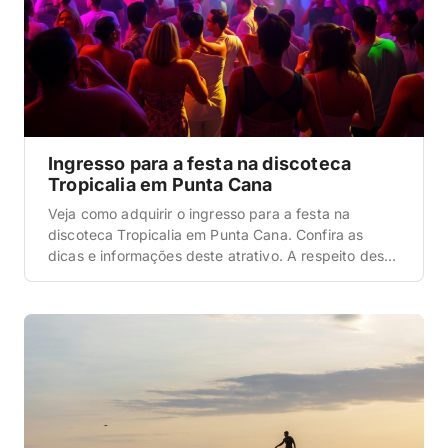
Ingresso para a festa na discoteca
Tropicalia em Punta Cana
Veja como adquirir o ingresso para a festa na
discoteca Tropicalia em Punta Cana. Confira as
dicas e informações deste atrativo. A respeito desta
festa A festa na discoteca Tropicalia em Punta Cana
é super legal, pois possibilita que você tenha uma
noite única em uma das discotecas mais incríveis
desta cidade. Sobre como funciona […]