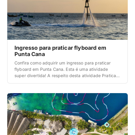
Ingresso para praticar flyboard em
Punta Cana
Confira como adquirir um ingresso para praticar
flyboard em Punta Cana. Esta é uma atividade
super divertida! A respeito desta atividade Praticar
flyboard em Punta Cana é super legal. Para quem
não sabe, esta é uma atividade a qual você tem a
chance de testar suas habilidades de equilíbrio
sobre as águas. Quanto ao itinerário […]