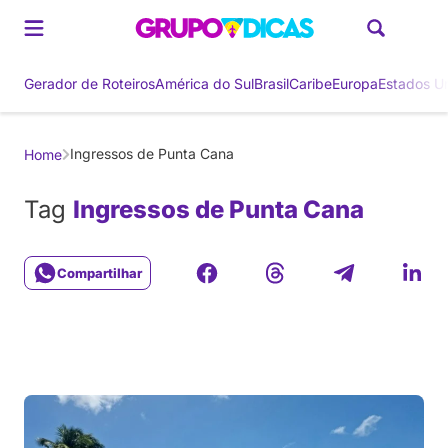
Gerador de Roteiros
América do Sul
Brasil
Caribe
Europa
Estados U
Ingressos de Punta Cana
Home
Tag
Ingressos de Punta Cana
Compartilhar