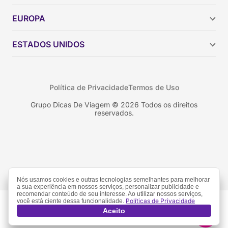
Argentina
EUROPA
Brasil
Chile
ESTADOS UNIDOS
Colômbia
Peru
Califórnia
Uruguai
Flórida
Política de Privacidade
Termos de Uso
Geórgia
Nova York
Grupo Dicas De Viagem © 2026 Todos os direitos
reservados.
Orlando
Nós usamos cookies e outras tecnologias semelhantes para melhorar
a sua experiência em nossos serviços, personalizar publicidade e
recomendar conteúdo de seu interesse. Ao utilizar nossos serviços,
Políticas de Privacidade
você está ciente dessa funcionalidade.
Aceito