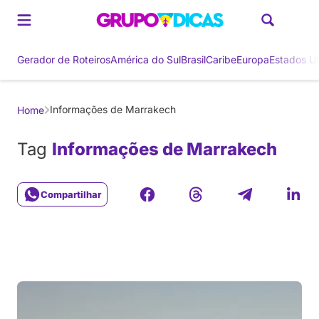
Gerador de Roteiros
América do Sul
Brasil
Caribe
Europa
Estados U
Informações de Marrakech
Home
Tag
Informações de Marrakech
Compartilhar