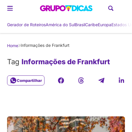
Gerador de Roteiros
América do Sul
Brasil
Caribe
Europa
Estados U
Informações de Frankfurt
Home
Tag
Informações de Frankfurt
Compartilhar