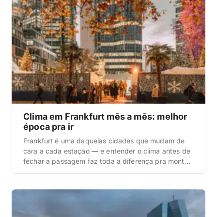
Clima em Frankfurt mês a mês: melhor
época pra ir
Frankfurt é uma daquelas cidades que mudam de
cara a cada estação — e entender o clima antes de
fechar a passagem faz toda a diferença pra montar
um roteiro que realmente combine com o que você
quer viver. A boa notícia é que não existe época
ruim pra ir: existem meses melhores pra caminhar
[…]