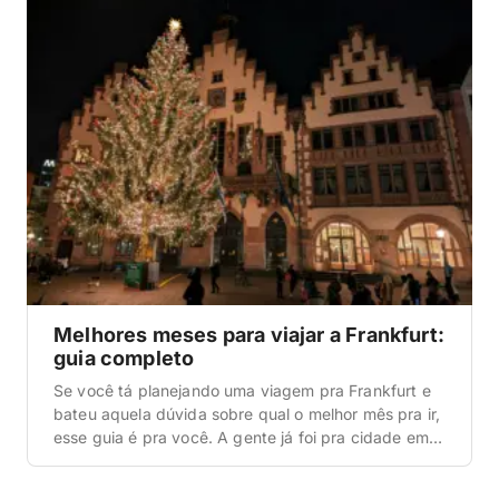
panorâmica da cidade. Por isso, a gente montou […]
Melhores meses para viajar a Frankfurt:
guia completo
Se você tá planejando uma viagem pra Frankfurt e
bateu aquela dúvida sobre qual o melhor mês pra ir,
esse guia é pra você. A gente já foi pra cidade em
épocas bem diferentes e a verdade é que cada
estação muda completamente a experiência —