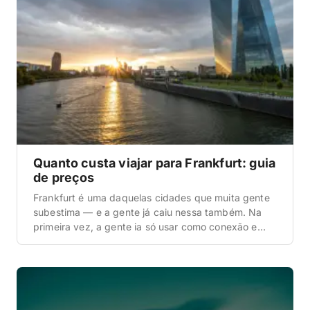
Quanto custa viajar para Frankfurt: guia
de preços
Frankfurt é uma daquelas cidades que muita gente
subestima — e a gente já caiu nessa também. Na
primeira vez, a gente ia só usar como conexão e
acabou ficando três dias: skyline de arranha-céus
às margens do rio Main (não à toa apelidada de
Mainhattan), centro histórico reconstruído, museus
de primeira linha e tavernas […]