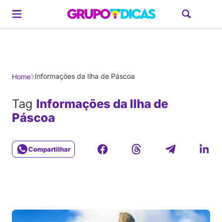
Gerador de Roteiros
América do Sul
Brasil
Caribe
Europa
Estados U
Informações da Ilha de Páscoa
Home
Tag
Informações da Ilha de
Páscoa
Compartilhar