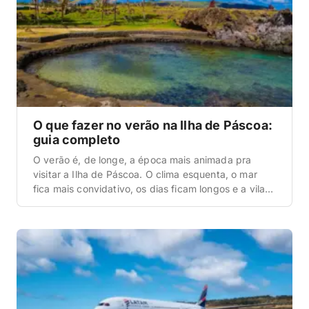
O que fazer no verão na Ilha de Páscoa:
guia completo
O verão é, de longe, a época mais animada pra
visitar a Ilha de Páscoa. O clima esquenta, o mar
fica mais convidativo, os dias ficam longos e a vila
de Hanga Roa ganha uma energia especial, com
festivais culturais, restaurantes cheios e passeios
rolando o dia inteiro. Se você tá planejando essa
viagem, veio […]