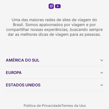
Uma das maiores redes de sites de viagem do
Brasil. Somos apaixonados por viagem e por
compartilhar nossas experiências, buscando sempre
dar as melhores dicas de viagem para as pessoas.
AMÉRICA DO SUL
Argentina
EUROPA
Brasil
Chile
ESTADOS UNIDOS
Colômbia
Peru
Califórnia
Uruguai
Flórida
Política de Privacidade
Termos de Uso
Geórgia