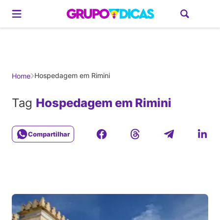
Gerador de Roteiros
América do Sul
Brasil
Caribe
Europa
Estados U
Hospedagem em Rimini
Home
Tag
Hospedagem em Rimini
Compartilhar