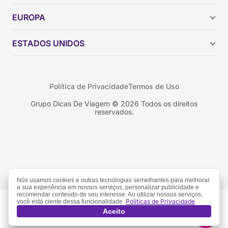
Argentina
EUROPA
Brasil
Chile
ESTADOS UNIDOS
Colômbia
Peru
Califórnia
Uruguai
Flórida
Política de Privacidade
Termos de Uso
Geórgia
Nova York
Grupo Dicas De Viagem © 2026 Todos os direitos
reservados.
Orlando
Nós usamos cookies e outras tecnologias semelhantes para melhorar
a sua experiência em nossos serviços, personalizar publicidade e
recomendar conteúdo de seu interesse. Ao utilizar nossos serviços,
Políticas de Privacidade
você está ciente dessa funcionalidade.
Aceito