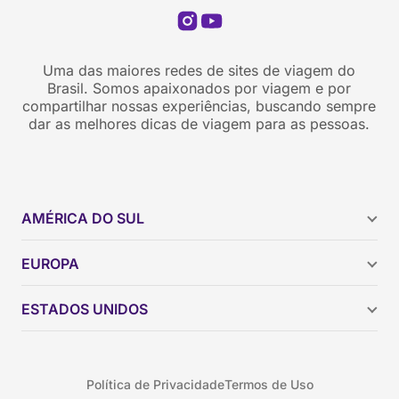
Uma das maiores redes de sites de viagem do
Brasil. Somos apaixonados por viagem e por
compartilhar nossas experiências, buscando sempre
dar as melhores dicas de viagem para as pessoas.
AMÉRICA DO SUL
Argentina
EUROPA
Brasil
Chile
ESTADOS UNIDOS
Colômbia
Peru
Califórnia
Uruguai
Flórida
Política de Privacidade
Termos de Uso
Geórgia