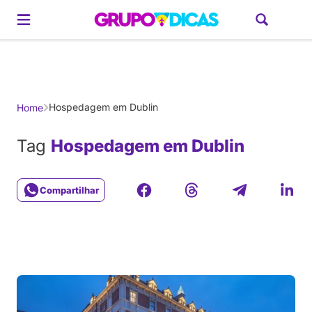
Gerador de Roteiros
América do Sul
Brasil
Caribe
Europa
Estados U
Hospedagem em Dublin
Home
Tag
Hospedagem em Dublin
Compartilhar