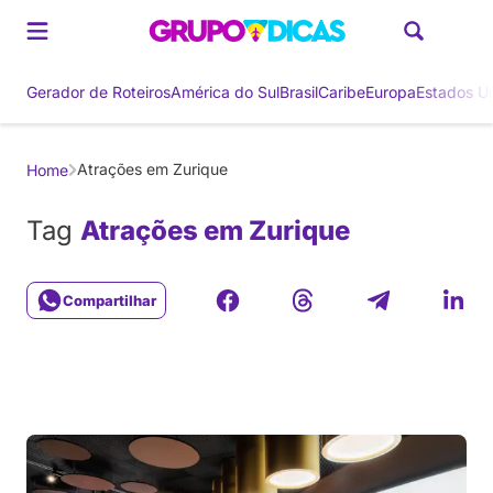
Gerador de Roteiros
América do Sul
Brasil
Caribe
Europa
Estados U
Atrações em Zurique
Home
Tag
Atrações em Zurique
Compartilhar