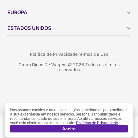
Argentina
EUROPA
Brasil
Chile
ESTADOS UNIDOS
Colômbia
Peru
Califórnia
Uruguai
Flórida
Política de Privacidade
Termos de Uso
Geórgia
Nova York
Grupo Dicas De Viagem © 2026 Todos os direitos
reservados.
Orlando
Nós usamos cookies e outras tecnologias semelhantes para melhorar
a sua experiência em nossos serviços, personalizar publicidade e
recomendar conteúdo de seu interesse. Ao utilizar nossos serviços,
Políticas de Privacidade
você está ciente dessa funcionalidade.
Aceito