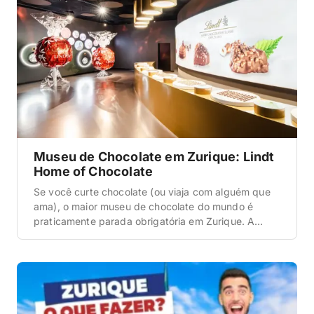
Museu de Chocolate em Zurique: Lindt
Home of Chocolate
Se você curte chocolate (ou viaja com alguém que
ama), o maior museu de chocolate do mundo é
praticamente parada obrigatória em Zurique. A
gente foi e saiu de lá com uma certeza: vale cada
minuto, mas precisa de um pouquinho de
planejamento pra não pegar fila gigante nem sair
frustrado da degustação. Por isso, […]